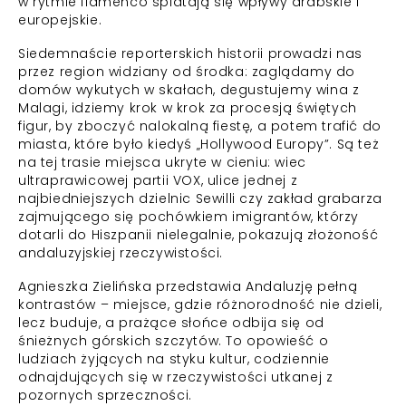
w rytmie flamenco splatają się wpływy arabskie i
europejskie.
Siedemnaście reporterskich historii prowadzi nas
przez region widziany od środka: zaglądamy do
domów wykutych w skałach, degustujemy wina z
Malagi, idziemy krok w krok za procesją świętych
figur, by zboczyć nalokalną fiestę, a potem trafić do
miasta, które było kiedyś „Hollywood Europy”. Są też
na tej trasie miejsca ukryte w cieniu: wiec
ultraprawicowej partii VOX, ulice jednej z
najbiedniejszych dzielnic Sewilli czy zakład grabarza
zajmującego się pochówkiem imigrantów, którzy
dotarli do Hiszpanii nielegalnie, pokazują złożoność
andaluzyjskiej rzeczywistości.
Agnieszka Zielińska przedstawia Andaluzję pełną
kontrastów – miejsce, gdzie różnorodność nie dzieli,
lecz buduje, a prażące słońce odbija się od
śnieżnych górskich szczytów. To opowieść o
ludziach żyjących na styku kultur, codziennie
odnajdujących się w rzeczywistości utkanej z
pozornych sprzeczności.