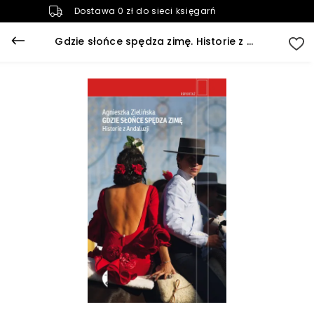
Dostawa 0 zł do sieci księgarń
Gdzie słońce spędza zimę. Historie z Andaluzji