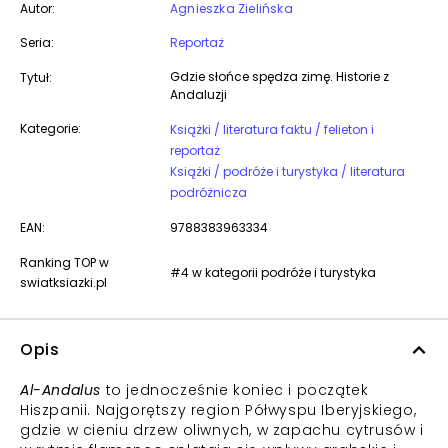
Autor:
Agnieszka Zielińska
Seria:
Reportaż
Gdzie słońce spędza zimę. Historie z
Tytuł:
Andaluzji
Kategorie:
Książki / literatura faktu / felieton i
reportaż
Książki / podróże i turystyka / literatura
podróżnicza
EAN:
9788383963334
Ranking TOP w
#4 w kategorii podróże i turystyka
swiatksiazki.pl
Opis
Al-Andalus
to jednocześnie koniec i początek
Hiszpanii. Najgorętszy region Półwyspu Iberyjskiego,
gdzie w cieniu drzew oliwnych, w zapachu cytrusów i