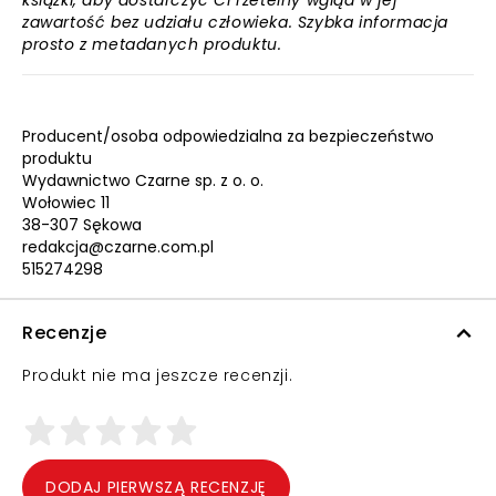
książki, aby dostarczyć Ci rzetelny wgląd w jej
zawartość bez udziału człowieka. Szybka informacja
prosto z metadanych produktu.
Producent/osoba odpowiedzialna za bezpieczeństwo
produktu
Wydawnictwo Czarne sp. z o. o.
Wołowiec 11
38-307 Sękowa
redakcja@czarne.com.pl
515274298
Recenzje
Produkt nie ma jeszcze recenzji.
DODAJ PIERWSZĄ RECENZJĘ