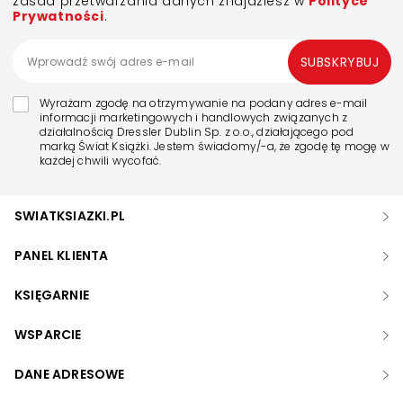
zasad przetwarzania danych znajdziesz w
Polityce
Prywatności
.
SUBSKRYBUJ
Wyrażam zgodę na otrzymywanie na podany adres e-mail
informacji marketingowych i handlowych związanych z
działalnością Dressler Dublin Sp. z o.o., działającego pod
marką Świat Książki. Jestem świadomy/-a, że zgodę tę mogę w
każdej chwili wycofać.
SWIATKSIAZKI.PL
PANEL KLIENTA
KSIĘGARNIE
WSPARCIE
DANE ADRESOWE