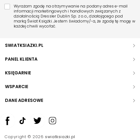
Wyrażam zgodę na otrzymywanie na podany adres e-mail
informacji marketingowych i handlowych związanych z
działalnością Dressler Dublin Sp. z o.o., działającego pod
marką Świat Książki. Jestem świadomy/-a, że zgodę tę mogę w
każdej chwili wycofać.
SWIATKSIAZKI.PL
PANEL KLIENTA
KSIĘGARNIE
WSPARCIE
DANE ADRESOWE
Zwiększ rozmiar czcionki
Zmniejsz rozmiar czcionki
Copyright © 2026
swiatksiazki.pl