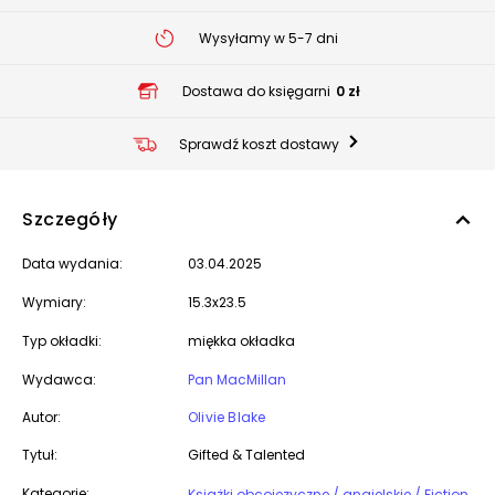
Wysyłamy w 5-7 dni
Dostawa do księgarni
0 zł
Sprawdź koszt dostawy
Szczegóły
Data wydania:
03.04.2025
Wymiary:
15.3x23.5
Typ okładki:
miękka okładka
Wydawca:
Pan MacMillan
Autor:
Olivie Blake
Tytuł:
Gifted & Talented
Kategorie:
Książki obcojęzyczne / angielskie / Fiction