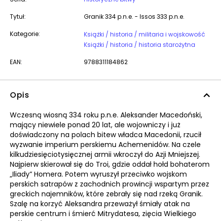
Tytuł:
Granik 334 p.n.e. - Issos 333 p.n.e.
Kategorie:
Książki / historia / militaria i wojskowość
Książki / historia / historia starożytna
EAN:
9788311184862
Opis
Wczesną wiosną 334 roku p.n.e. Aleksander Macedoński,
mający niewiele ponad 20 lat, ale wojowniczy i już
doświadczony na polach bitew władca Macedonii, rzucił
wyzwanie imperium perskiemu Achemenidów. Na czele
kilkudziesięciotysięcznej armii wkroczył do Azji Mniejszej.
Najpierw skierował się do Troi, gdzie oddał hołd bohaterom
„Iliady” Homera. Potem wyruszył przeciwko wojskom
perskich satrapów z zachodnich prowincji wspartym przez
greckich najemników, które zebrały się nad rzeką Granik.
Szalę na korzyć Aleksandra przeważył śmiały atak na
perskie centrum i śmierć Mitrydatesa, zięcia Wielkiego