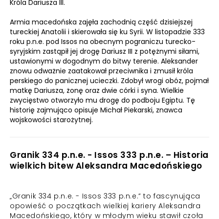
Króla Dariusza III.
Armia macedońska zajęła zachodnią część dzisiejszej
tureckiej Anatolii i skierowała się ku Syrii. W listopadzie 333
roku p.n.e. pod Issos na obecnym pograniczu turecko-
syryjskim zastąpił jej drogę Dariusz III z potężnymi siłami,
ustawionymi w dogodnym do bitwy terenie. Aleksander
znowu odważnie zaatakował przeciwnika i zmusił króla
perskiego do panicznej ucieczki. Zdobył wrogi obóz, pojmał
matkę Dariusza, żonę oraz dwie córki i syna. Wielkie
zwycięstwo otworzyło mu drogę do podboju Egiptu. Tę
historię zajmująco opisuje Michał Piekarski, znawca
wojskowości starożytnej.
Granik 334 p.n.e. - Issos 333 p.n.e. – Historia
wielkich bitew Aleksandra Macedońskiego
„Granik 334 p.n.e. - Issos 333 p.n.e.” to fascynująca
opowieść o początkach wielkiej kariery Aleksandra
Macedońskiego, który w młodym wieku stawił czoła