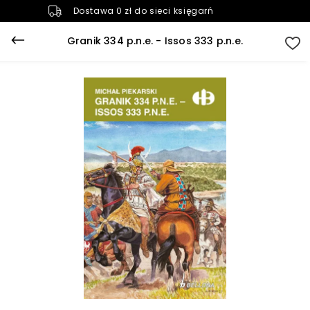
Dostawa 0 zł do sieci księgarń
Granik 334 p.n.e. - Issos 333 p.n.e.