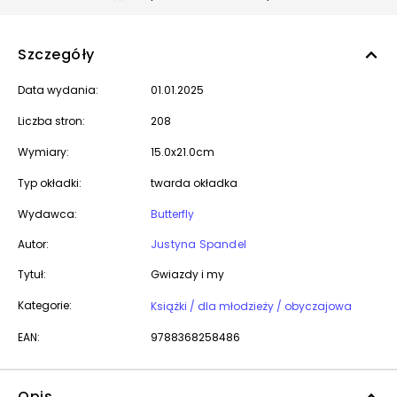
Szczegóły
Data wydania:
01.01.2025
Liczba stron:
208
Wymiary:
15.0x21.0cm
Typ okładki:
twarda okładka
Wydawca:
Butterfly
Autor:
Justyna Spandel
Tytuł:
Gwiazdy i my
Kategorie:
Książki / dla młodzieży / obyczajowa
EAN:
9788368258486
Opis