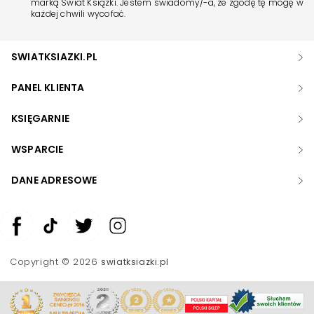
marką Świat Książki. Jestem świadomy/-a, że zgodę tę mogę w
każdej chwili wycofać.
SWIATKSIAZKI.PL
PANEL KLIENTA
KSIĘGARNIE
WSPARCIE
DANE ADRESOWE
Zwiększ rozmiar czcionki
Zmniejsz rozmiar czcionki
Copyright © 2026
swiatksiazki.pl
Odwróć kolory
Skala szarości