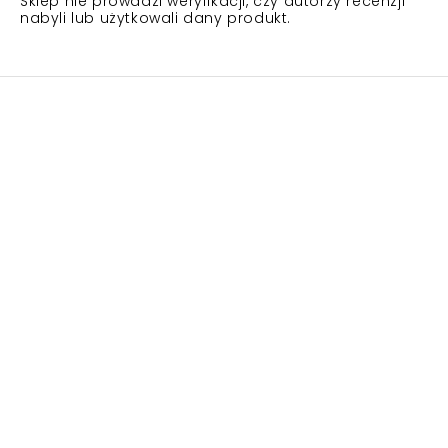
Sklep nie prowadzi weryfikacji, czy autorzy recenzji
nabyli lub użytkowali dany produkt.