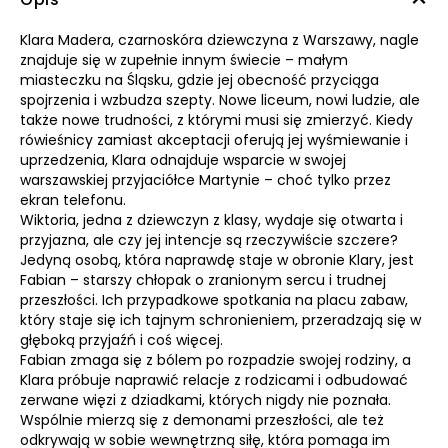
Klara Madera, czarnoskóra dziewczyna z Warszawy, nagle
znajduje się w zupełnie innym świecie – małym
miasteczku na Śląsku, gdzie jej obecność przyciąga
spojrzenia i wzbudza szepty. Nowe liceum, nowi ludzie, ale
także nowe trudności, z którymi musi się zmierzyć. Kiedy
rówieśnicy zamiast akceptacji oferują jej wyśmiewanie i
uprzedzenia, Klara odnajduje wsparcie w swojej
warszawskiej przyjaciółce Martynie – choć tylko przez
ekran telefonu.
Wiktoria, jedna z dziewczyn z klasy, wydaje się otwarta i
przyjazna, ale czy jej intencje są rzeczywiście szczere?
Jedyną osobą, która naprawdę staje w obronie Klary, jest
Fabian – starszy chłopak o zranionym sercu i trudnej
przeszłości. Ich przypadkowe spotkania na placu zabaw,
który staje się ich tajnym schronieniem, przeradzają się w
głęboką przyjaźń i coś więcej.
Fabian zmaga się z bólem po rozpadzie swojej rodziny, a
Klara próbuje naprawić relacje z rodzicami i odbudować
zerwane więzi z dziadkami, których nigdy nie poznała.
Wspólnie mierzą się z demonami przeszłości, ale też
odkrywają w sobie wewnętrzną siłę, która pomaga im