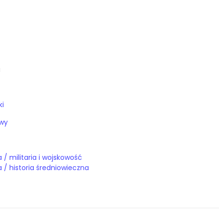
a
ki
twy
Książki / historia / militaria i wojskowość
Książki / historia / historia średniowieczna