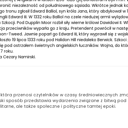
bronić niezależność od południowego sąsiada. Wkrótce jednak ko
 tronu zgłosił Edward Balliol, syn króla Jana, który abdykował w 
glii Edward III. W 1332 roku Balliol na czele niedużej armii wylądo
zkocji. Pod Dupplin Moor rozbił siły wierne królowi Dawidowi II. 
akcja przeciwników wyparła go z kraju. Pretendent powrócił w nas
on-Tweed. Jawnie poparł go Edward III, który wyprawił się z woj
szło 19 lipca 1333 roku pod Halidon Hill niedaleko Berwick. Szkoci 
ię pod ostrzałem świetnych angielskich łuczników. Wojna, do któ
7 roku.
a Cezary Namirski.
ka, która przenosi czytelników w czasy średniowiecznych zm
owski sposób przedstawia wydarzenia związane z bitwą pod
ilitarne, ale także społeczne i polityczne tamtej epoki.