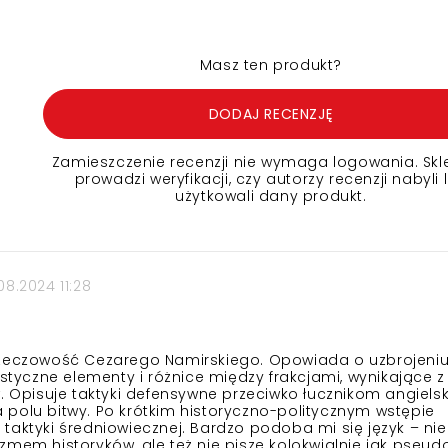
Masz ten produkt?
DODAJ RECENZJĘ
Zamieszczenie recenzji nie wymaga logowania. Skl
prowadzi weryfikacji, czy autorzy recenzji nabyli 
użytkowali dany produkt.
08.2024 11:28
rzeczowość Cezarego Namirskiego. Opowiada o uzbrojeniu
ystyczne elementy i różnice między frakcjami, wynikające z
. Opisuje taktyki defensywne przeciwko łucznikom angielsk
polu bitwy. Po krótkim historyczno-politycznym wstępie
taktyki średniowiecznej. Bardzo podoba mi się język – nie
zmem historyków, ale też nie pisze kolokwialnie jak pseud