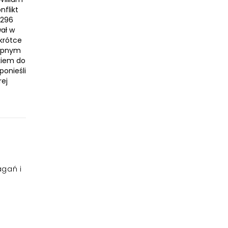
nflikt
1296
wał w
Wkrótce
tępnym
skiem do
ponieśli
rej
agań i