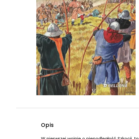
Powiększony kursor
Pomoc w czytaniu
Podkreślenie linków
Opis
W pierwszej wojnie o niepodległość Szkocji, to