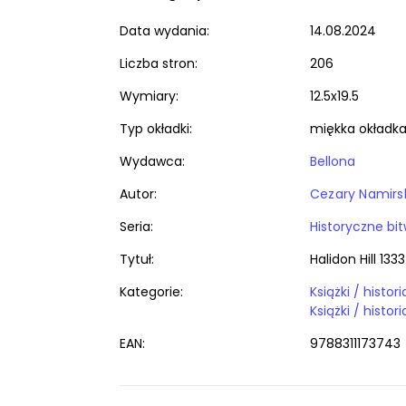
Data wydania:
14.08.2024
Liczba stron:
206
Wymiary:
12.5x19.5
Typ okładki:
miękka okładk
Wydawca:
Bellona
Autor:
Cezary Namirs
Seria:
Historyczne bi
Tytuł:
Halidon Hill 1333
Kategorie:
EAN:
9788311173743