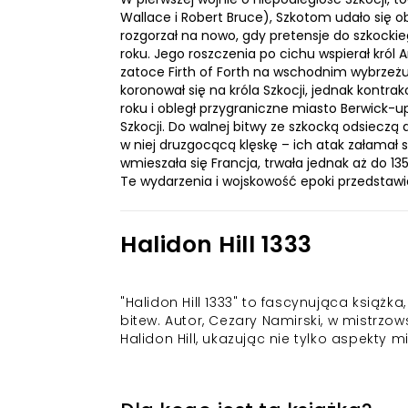
Wallace i Robert Bruce), Szkotom udało się o
rozgorzał na nowo, gdy pretensje do szkockiego
roku. Jego roszczenia po cichu wspierał król An
zatoce Firth of Forth na wschodnim wybrzeżu S
koronował się na króla Szkocji, jednak kontr
roku i obległ przygraniczne miasto Berwick-up
Szkocji. Do walnej bitwy ze szkocką odsieczą do
w niej druzgocącą klęskę – ich atak załamał s
wmieszała się Francja, trwała jednak aż do 135
Te wydarzenia i wojskowość epoki przedstawi
Halidon Hill 1333
"Halidon Hill 1333" to fascynująca książ
bitew. Autor, Cezary Namirski, w mistrz
Halidon Hill, ukazując nie tylko aspekty m