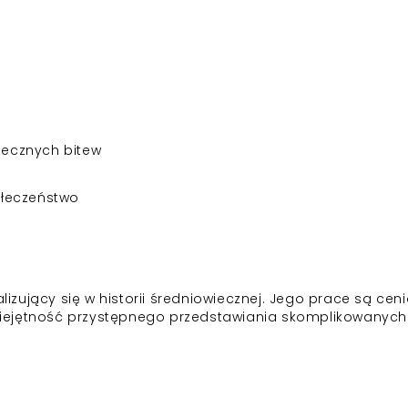
wiecznych bitew
ołeczeństwo
jalizujący się w historii średniowiecznej. Jego prace są cen
 umiejętność przystępnego przedstawiania skomplikowanych