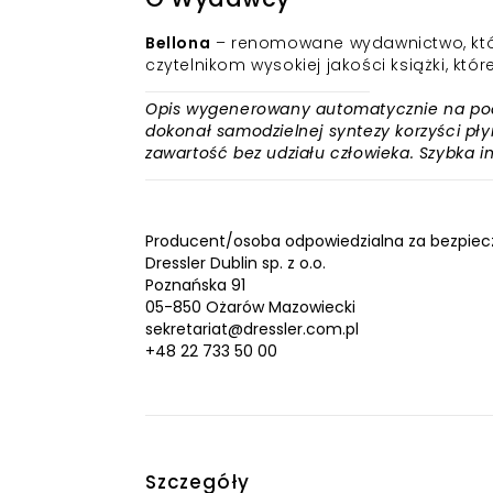
Bellona
– renomowane wydawnictwo, które 
czytelnikom wysokiej jakości książki, któ
Opis wygenerowany automatycznie na podst
dokonał samodzielnej syntezy korzyści płyn
zawartość bez udziału człowieka. Szybka 
Producent/osoba odpowiedzialna za bezpiec
Dressler Dublin sp. z o.o.
Poznańska 91
05-850 Ożarów Mazowiecki
sekretariat@dressler.com.pl
+48 22 733 50 00
Szczegóły