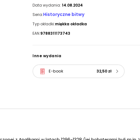
Data wydania:
14.08.2024
Historyczne bitwy
Seria:
Typ okładki:
miękka okładka
EAN:
9788311173743
Inne wydania
E-book
32,50 zł
czonej z Anglikami w latach 1296-1328 (jej bohaterami byli m.in. 