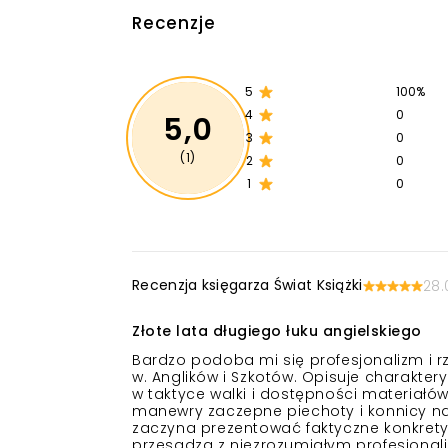
Recenzje
5
100%
4
0
5,0
3
0
(1)
2
0
1
0
Recenzja księgarza Świat Książki
28.
Złote lata długiego łuku angielskiego
Bardzo podoba mi się profesjonalizm i 
w. Anglików i Szkotów. Opisuje charakter
w taktyce walki i dostępności materiałów
manewry zaczepne piechoty i konnicy na 
zaczyna prezentować faktyczne konkrety 
przesadza z niezrozumiałym profesjonali