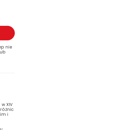
ep nie
lub
 w XIV
 różnic
im i
o-