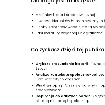
Dla kogo jest ta książka?
Miłośnicy historii średniowiecznej
Studenci kierunków humanistycznych i
Osoby zainteresowane historią Szkocji 
Fani literatury wojennej i biograficznej
Co zyskasz dzięki tej publika
Głębsze zrozumienie historii:
Poznaj s
Szkocji.
Analiza kontekstu społeczno-polity
ludzi w tamtych czasach.
Wnikliwe opisy:
Ciesz się barwnymi opi
średniowiecza.
Inspiracja do dalszych badań:
Książk
historią militarną i społeczną.