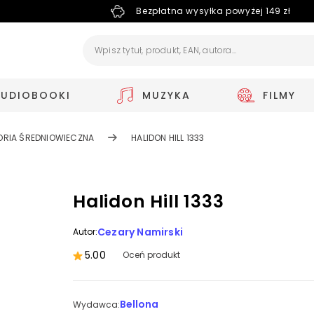
Bezpłatna wysyłka powyżej 149 zł
AUDIOBOOKI
MUZYKA
FILMY
ORIA ŚREDNIOWIECZNA
HALIDON HILL 1333
Halidon Hill 1333
Cezary Namirski
Autor:
5.00
Oceń produkt
Bellona
Wydawca: