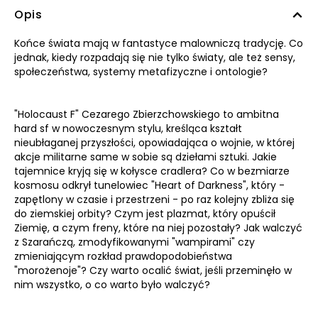
Opis
Końce świata mają w fantastyce malowniczą tradycję. Co
jednak, kiedy rozpadają się nie tylko światy, ale też sensy,
społeczeństwa, systemy metafizyczne i ontologie?
"Holocaust F" Cezarego Zbierzchowskiego to ambitna
hard sf w nowoczesnym stylu, kreśląca kształt
nieubłaganej przyszłości, opowiadająca o wojnie, w której
akcje militarne same w sobie są dziełami sztuki. Jakie
tajemnice kryją się w kołysce cradlera? Co w bezmiarze
kosmosu odkrył tunelowiec "Heart of Darkness", który -
zapętlony w czasie i przestrzeni - po raz kolejny zbliża się
do ziemskiej orbity? Czym jest plazmat, który opuścił
Ziemię, a czym freny, które na niej pozostały? Jak walczyć
z Szarańczą, zmodyfikowanymi "wampirami" czy
zmieniającym rozkład prawdopodobieństwa
"morożenoje"? Czy warto ocalić świat, jeśli przeminęło w
nim wszystko, o co warto było walczyć?