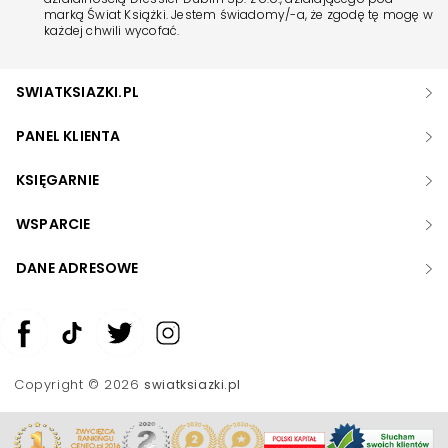
marką Świat Książki. Jestem świadomy/-a, że zgodę tę mogę w
każdej chwili wycofać.
SWIATKSIAZKI.PL
PANEL KLIENTA
KSIĘGARNIE
WSPARCIE
DANE ADRESOWE
Zwiększ rozmiar czcionki
Zmniejsz rozmiar czcionki
Copyright © 2026
swiatksiazki.pl
Odwróć kolory
Skala szarości