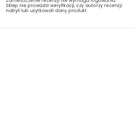
Zamieszczenie recenzji nie wymaga logowania.
Sklep nie prowadzi weryfikacji, czy autorzy recenzji
nabyli lub użytkowali dany produkt.