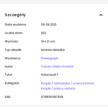
Szczegóły
Data wydania:
06.09.2013
Liczba stron:
302
Wymiary:
14 x 21 cm
Typ okładki:
twarda okładka
Wydawca:
Powergraph
Autor:
Cezary Zbierzchowski
Tytuł:
Holocaust F
Kategorie:
Książki / fantastyka / science fiction
Książki / polscy autorzy
EAN:
9788361187929