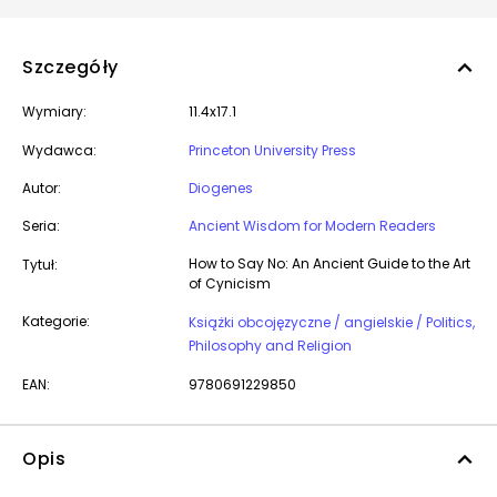
Szczegóły
Wymiary:
11.4x17.1
Wydawca:
Princeton University Press
Autor:
Diogenes
Seria:
Ancient Wisdom for Modern Readers
How to Say No: An Ancient Guide to the Art
Tytuł:
of Cynicism
Kategorie:
Książki obcojęzyczne / angielskie / Politics,
Philosophy and Religion
EAN:
9780691229850
Opis