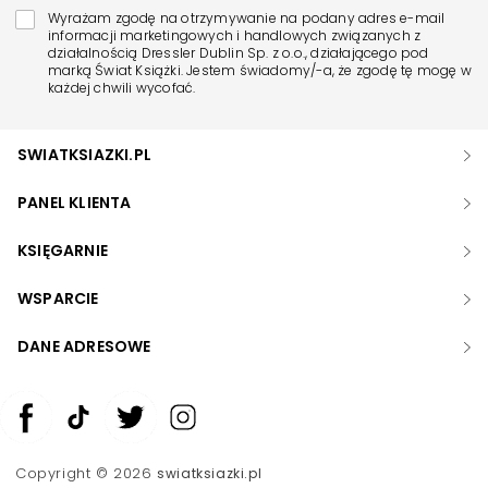
Wyrażam zgodę na otrzymywanie na podany adres e-mail
informacji marketingowych i handlowych związanych z
działalnością Dressler Dublin Sp. z o.o., działającego pod
marką Świat Książki. Jestem świadomy/-a, że zgodę tę mogę w
każdej chwili wycofać.
SWIATKSIAZKI.PL
PANEL KLIENTA
KSIĘGARNIE
WSPARCIE
DANE ADRESOWE
Zwiększ rozmiar czcionki
Zmniejsz rozmiar czcionki
Copyright © 2026
swiatksiazki.pl