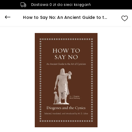
Dostawa 0 zł do sieci księgarń
How to Say No: An Ancient Guide to the Art of Cynicism