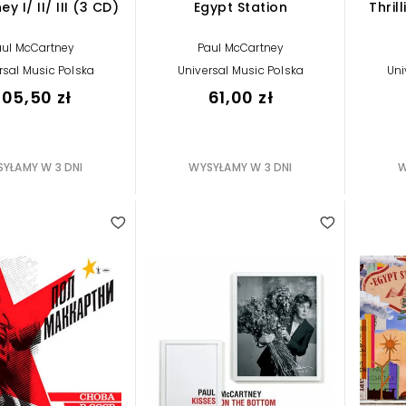
y I/ II/ III (3 CD)
Egypt Station
Thril
aul McCartney
Paul McCartney
rsal Music Polska
Universal Music Polska
Uni
05,50 zł
61,00 zł
YŁAMY W 3 DNI
WYSYŁAMY W 3 DNI
W