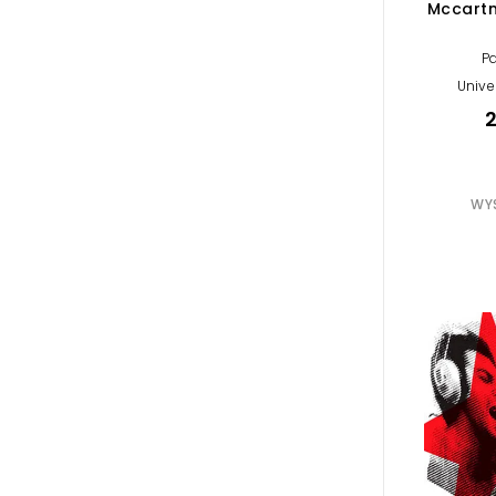
Mccartne
P
Unive
2
WYS