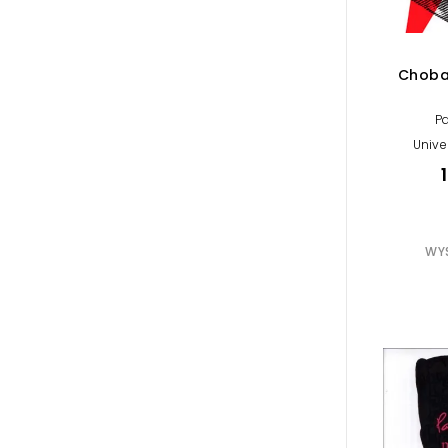
Choba
P
Unive
WYS