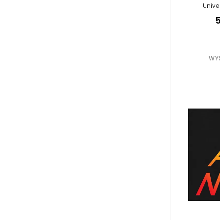
Unive
5
WYS