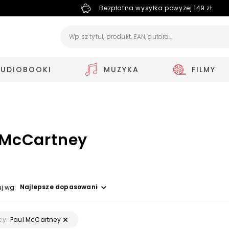
Bezpłatna wysyłka powyżej 149 zł
AUDIOBOOKI
MUZYKA
FILMY
 McCartney
Wybierz opcję
uj wg:
Paul McCartney
y: