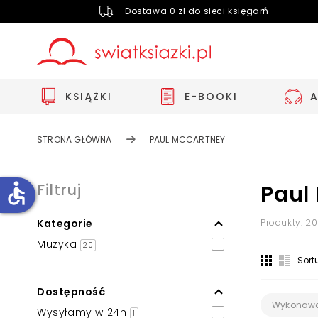
Dostawa 0 zł do sieci księgarń
KSIĄŻKI
E-BOOKI
STRONA GŁÓWNA
PAUL MCCARTNEY
accessible
Filtruj
Paul
Kategorie
Produkty: 20
Zwiększ rozmiar czcionki
Muzyka
20
Zmniejsz rozmiar czcionki
Sort
Odwróć kolory
Dostępność
Skala szarości
Wykonawc
Wysyłamy w 24h
1