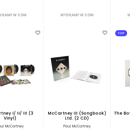
YŁAMY W 3 DNI
WYSYŁAMY W 3 DNI
W
TOP
ney I/ II/ III (3
McCartney III (Songbook)
The Bo
Vinyl)
Ltd. (2 CD)
aul McCartney
Paul McCartney