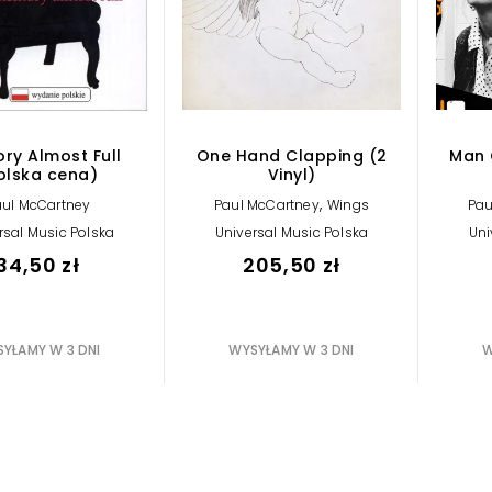
ry Almost Full
One Hand Clapping (2
Man 
olska cena)
Vinyl)
,
aul McCartney
Paul McCartney
Wings
Pau
rsal Music Polska
Universal Music Polska
Uni
34,50 zł
205,50 zł
YŁAMY W 3 DNI
WYSYŁAMY W 3 DNI
W