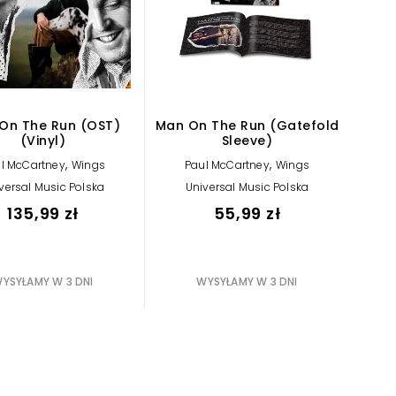
On The Run (OST)
Man On The Run (Gatefold
(Vinyl)
Sleeve)
,
,
l McCartney
Wings
Paul McCartney
Wings
versal Music Polska
Universal Music Polska
135,99 zł
55,99 zł
YSYŁAMY W 3 DNI
WYSYŁAMY W 3 DNI