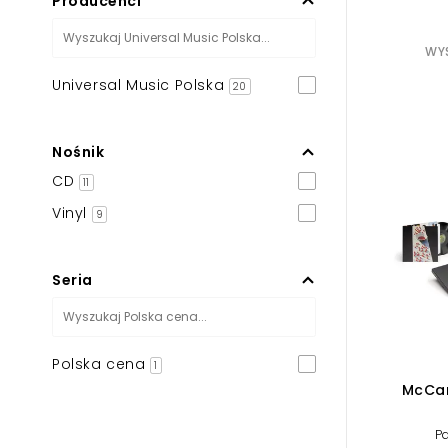
Producenci
WYS
Universal Music Polska
20
Nośnik
CD
11
Vinyl
9
Seria
Polska cena
1
McCart
P