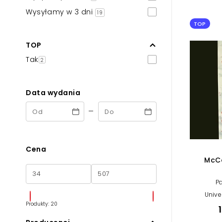
Powiększony kursor
Wysyłamy w 3 dni
19
TOP
Pomoc w czytaniu
TOP
Podkreślenie linków
Tak
2
Data wydania
-
Cena
McCa
P
Unive
Produkty: 20