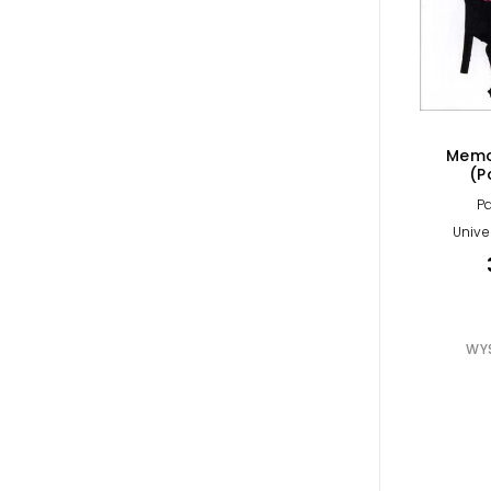
Memo
(P
P
Unive
WYS