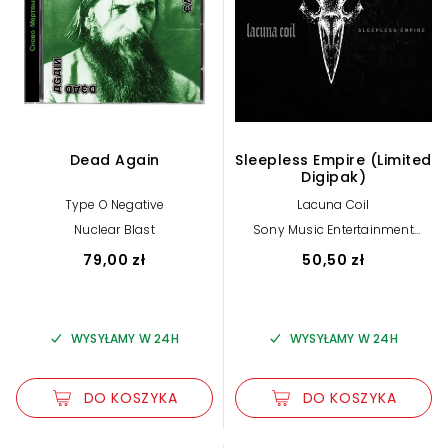
Dead Again
Sleepless Empire (Limited
Digipak)
Type O Negative
Lacuna Coil
Nuclear Blast
Sony Music Entertainment
International Services GmbH
79,00 zł
50,50 zł
WYSYŁAMY W 24H
WYSYŁAMY W 24H
DO KOSZYKA
DO KOSZYKA