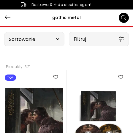
Dostawa 0 zł do sieci księgarń
gothic metal
Wybierz opcję
Filtruj
Sortowanie
Produkty: 321
TOP