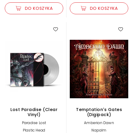
DO KOSZYKA
DO KOSZYKA
Lost Paradise (Clear
Temptation's Gates
Vinyl)
(Digipack)
Paradise Lost
Amberian Dawn
Plastic Head
Napalm