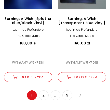
Burning: A Wish [Splatter
Burning: A Wish
Blue/Black Vinyl]
[Transparent Blue Vinyl]
Lacrimas Profundere
Lacrimas Profundere
The Circle Music
The Circle Music
160,00 zł
160,00 zł
WYSYŁAMY W 5-7 DNI
WYSYŁAMY W 5-7 DNI
DO KOSZYKA
DO KOSZYKA
Zwiększ rozmiar czcionki
1
2
...
9
Zmniejsz rozmiar czcionki
Odwróć kolory