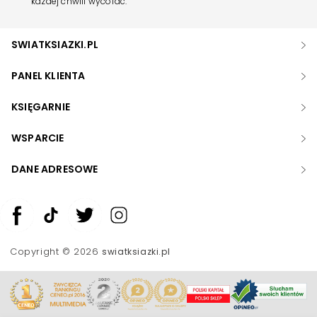
każdej chwili wycofać.
SWIATKSIAZKI.PL
PANEL KLIENTA
KSIĘGARNIE
WSPARCIE
DANE ADRESOWE
Zwiększ rozmiar czcionki
Zmniejsz rozmiar czcionki
Copyright © 2026
swiatksiazki.pl
Odwróć kolory
Skala szarości
Pomoc w czytaniu