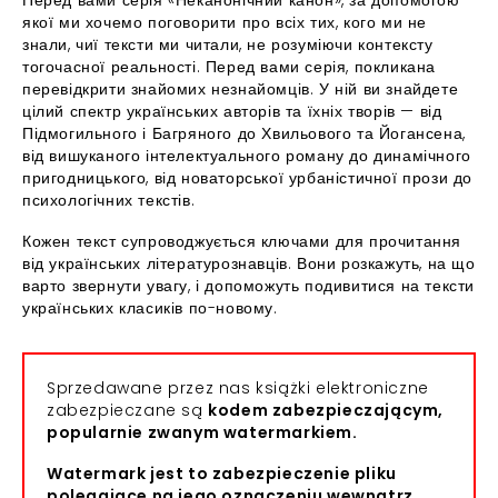
Перед вами серія «Неканонічний канон», за допомогою
якої ми хочемо поговорити про всіх тих, кого ми не
знали, чиї тексти ми читали, не розуміючи контексту
тогочасної реальності. Перед вами серія, покликана
перевідкрити знайомих незнайомців. У ній ви знайдете
цілий спектр українських авторів та їхніх творів — від
Підмогильного і Багряного до Хвильового та Йогансена,
від вишуканого інтелектуального роману до динамічного
пригодницького, від новаторської урбаністичної прози до
психологічних текстів.
Кожен текст супроводжується ключами для прочитання
від українських літературознавців. Вони розкажуть, на що
варто звернути увагу, і допоможуть подивитися на тексти
українських класиків по-новому.
Sprzedawane przez nas książki elektroniczne
zabezpieczane są
kodem zabezpieczającym,
popularnie zwanym watermarkiem.
Watermark jest to zabezpieczenie pliku
polegające na jego oznaczeniu wewnątrz