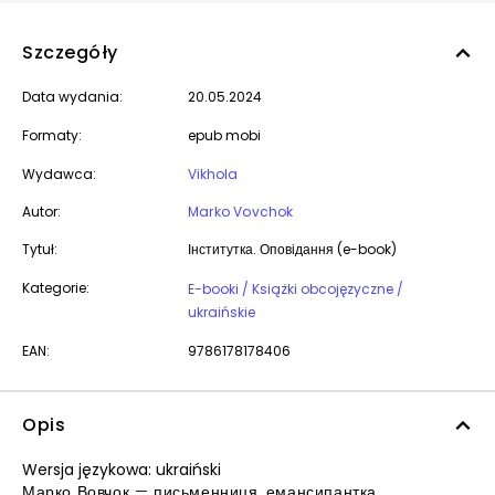
Szczegóły
Data wydania:
20.05.2024
Formaty:
epub mobi
Wydawca:
Vikhola
Autor:
Marko Vovchok
Tytuł:
Інститутка. Оповідання (e-book)
Kategorie:
E-booki / Książki obcojęzyczne /
ukraińskie
EAN:
9786178178406
Opis
Wersja językowa: ukraiński
Марко Вовчок — письменниця, емансипантка,