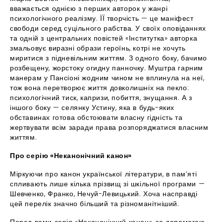
вважається однією з перших авторок у жанрі
психологічного реалізму. ЇЇ творчість — це маніфест
свободи серед суцільного рабства. У своїх оповіданнях
та одній з центральних повістей «Інститутка» авторка
змальовує виразні образи героїнь, котрі не хочуть
миритися з підневільним життям. З одного боку, бачимо
розбещену, жорстоку огидну панночку. Муштра гарним
манерам у Пансіоні жодним чином не вплинула на неї,
тож вона перетворює життя довколишніх на пекло:
психологічний тиск, капризи, побиття, знущання. А з
іншого боку — селянку Устину, яка в будь-яких
обставинах готова обстоювати власну гідність та
жертвувати всім заради права розпоряджатися власним
життям.
Про серію «Неканонічний канон»
Міркуючи про канон української літератури, в пам’яті
спливають лише кілька прізвищ зі шкільної програми —
Шевченко, Франко, Нечуй-Левицький. Хоча насправді
цей перелік значно більший та різноманітніший.