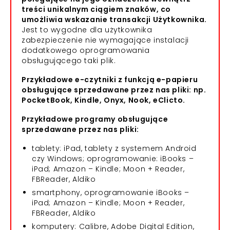
treści unikalnym ciągiem znaków, co
umożliwia wskazanie transakcji Użytkownika.
Jest to wygodne dla użytkownika
zabezpieczenie nie wymagające instalacji
dodatkowego oprogramowania
obsługującego taki plik.
Przykładowe e-czytniki z funkcją e-papieru
obsługujące sprzedawane przez nas pliki: np.
PocketBook, Kindle, Onyx, Nook, eClicto.
Przykładowe programy obsługujące
sprzedawane przez nas pliki:
tablety: iPad, tablety z systemem Android
czy Windows; oprogramowanie: iBooks –
iPad; Amazon – Kindle; Moon + Reader,
FBReader, Aldiko
smartphony, oprogramowanie iBooks –
iPad; Amazon – Kindle; Moon + Reader,
FBReader, Aldiko
komputery: Calibre, Adobe Digital Edition,