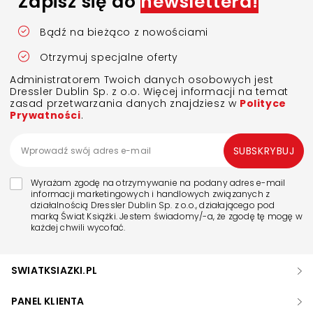
Zapisz się do
newslettera!
Bądź na bieżąco z nowościami
Otrzymuj specjalne oferty
Administratorem Twoich danych osobowych jest
Dressler Dublin Sp. z o.o. Więcej informacji na temat
zasad przetwarzania danych znajdziesz w
Polityce
Prywatności
.
SUBSKRYBUJ
Wyrażam zgodę na otrzymywanie na podany adres e-mail
informacji marketingowych i handlowych związanych z
działalnością Dressler Dublin Sp. z o.o., działającego pod
marką Świat Książki. Jestem świadomy/-a, że zgodę tę mogę w
każdej chwili wycofać.
SWIATKSIAZKI.PL
PANEL KLIENTA