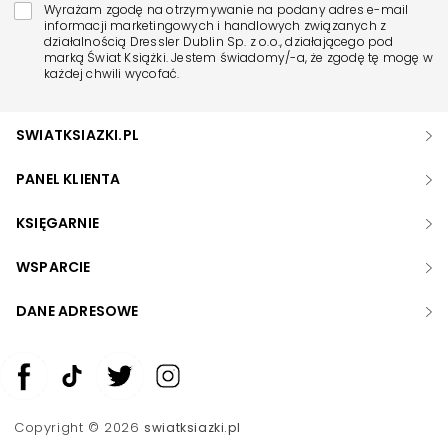
Wyrażam zgodę na otrzymywanie na podany adres e-mail
informacji marketingowych i handlowych związanych z
działalnością Dressler Dublin Sp. z o.o., działającego pod
marką Świat Książki. Jestem świadomy/-a, że zgodę tę mogę w
każdej chwili wycofać.
SWIATKSIAZKI.PL
PANEL KLIENTA
KSIĘGARNIE
WSPARCIE
DANE ADRESOWE
Zwiększ rozmiar czcionki
Zmniejsz rozmiar czcionki
Copyright © 2026
swiatksiazki.pl
Odwróć kolory