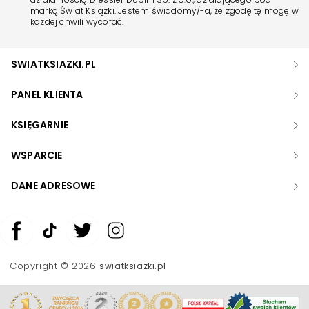
marką Świat Książki. Jestem świadomy/-a, że zgodę tę mogę w
każdej chwili wycofać.
SWIATKSIAZKI.PL
PANEL KLIENTA
KSIĘGARNIE
WSPARCIE
DANE ADRESOWE
Zwiększ rozmiar czcionki
Zmniejsz rozmiar czcionki
Copyright © 2026
swiatksiazki.pl
Odwróć kolory
Skala szarości