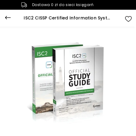
Dostawa 0 zł do sieci księgarń
ISC2 CISSP Certified Information Systems Security Professional Official Study Guide & Practice Tests Bundle