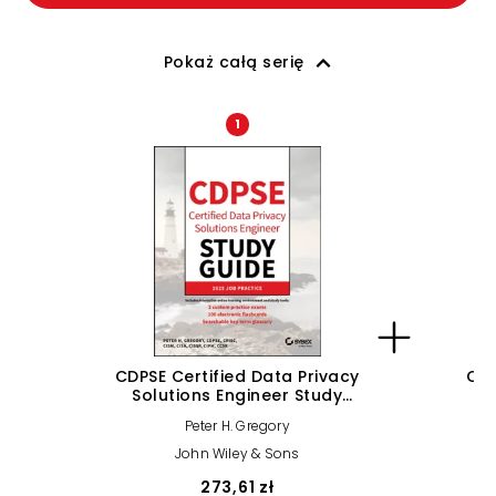
Pokaż całą serię
1
CDPSE Certified Data Privacy
Com
Solutions Engineer Study
Guide
Peter H. Gregory
M
John Wiley & Sons
273,61 zł