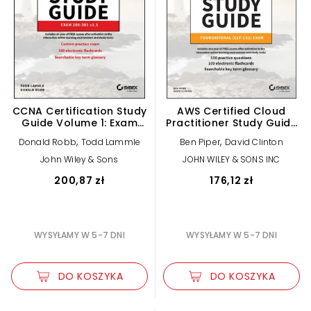
CCNA Certification Study
AWS Certified Cloud
Guide Volume 1: Exam
Practitioner Study Guide
200-301 v1.1
With 500 Practice Test
,
,
Donald Robb
Todd Lammle
Ben Piper
David Clinton
Questions: Foundational
(CLF-C02) Exam
John Wiley & Sons
JOHN WILEY & SONS INC
200,87 zł
176,12 zł
WYSYŁAMY W 5-7 DNI
WYSYŁAMY W 5-7 DNI
DO KOSZYKA
DO KOSZYKA