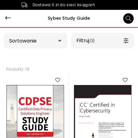
Dostawa 0 zł do sieci księgarń
Sybex Study Guide
Wybierz opcję
Filtruj
Sortowanie
 (1)
Produkty: 18