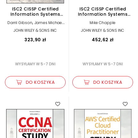
ISC2 CISSP Certified
ISC2 CISSP Certified
Information Systems
Information Systems
Security Professional
Security Professional
,
Darril Gibson
James Michael
Mike Chapple
Official Study Guide
Official Study Guide &
,
Stewart
Mike Chapple
Practice Tests Bundle
JOHN WILEY & SONS INC
JOHN WILEY & SONS INC
323,90 zł
452,62 zł
WYSYŁAMY W 5-7 DNI
WYSYŁAMY W 5-7 DNI
DO KOSZYKA
DO KOSZYKA