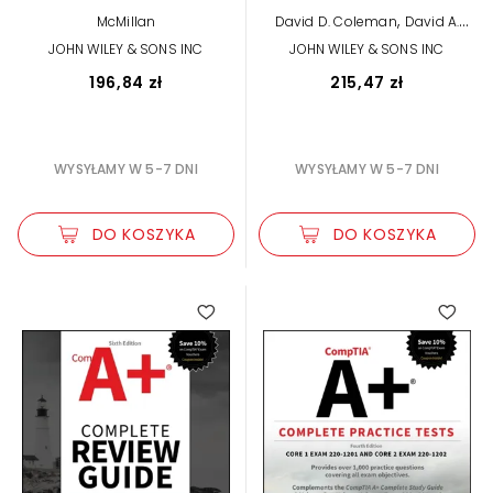
Study Guide: Exam
,
McMillan
David D. Coleman
David A.
CWNA-108
Westcott
JOHN WILEY & SONS INC
JOHN WILEY & SONS INC
196,84 zł
215,47 zł
WYSYŁAMY W 5-7 DNI
WYSYŁAMY W 5-7 DNI
DO KOSZYKA
DO KOSZYKA