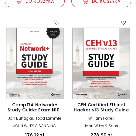
DO KOSZYKA
DO KOSZYKA
CompTIA Network+
CEH Certified Ethical
Study Guide: Exam N10-
Hacker v13 Study Guide
009 (Sybex Study Guide)
,
Jon Buhagiar
Todd Lammle
William Panek
JOHN WILEY & SONS INC
John Wiley & Sons
176,12 zł
278,90 zł