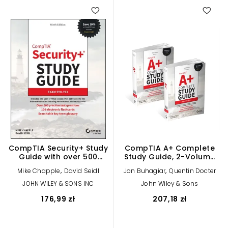
CompTIA Security+ Study
CompTIA A+ Complete
Guide with over 500
Study Guide, 2-Volume
Practice Test Questions:
Set
,
,
Mike Chapple
David Seidl
Jon Buhagiar
Quentin Docter
Exam SY0-701
JOHN WILEY & SONS INC
John Wiley & Sons
176,99 zł
207,18 zł