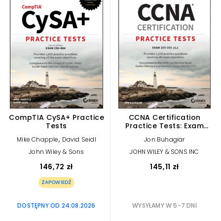
CompTIA CySA+ Practice
CCNA Certification
Tests
Practice Tests: Exam
200-301 v1.1
,
Mike Chapple
David Seidl
Jon Buhagiar
John Wiley & Sons
JOHN WILEY & SONS INC
146,72 zł
145,11 zł
ZAPOWIEDŹ
DOSTĘPNY OD 24.08.2026
WYSYŁAMY W 5-7 DNI