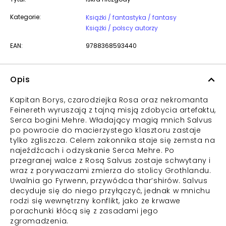
Kategorie:
Książki / fantastyka / fantasy
Książki / polscy autorzy
EAN:
9788368593440
Opis
Kapitan Borys, czarodziejka Rosa oraz nekromanta
Feinereth wyruszają z tajną misją zdobycia artefaktu,
Serca bogini Mehre. Władający magią mnich Salvus
po powrocie do macierzystego klasztoru zastaje
tylko zgliszcza. Celem zakonnika staje się zemsta na
najeźdźcach i odzyskanie Serca Mehre. Po
przegranej walce z Rosą Salvus zostaje schwytany i
wraz z porywaczami zmierza do stolicy Grothlandu.
Uwalnia go Fyrwenn, przywódca thar’shirów. Salvus
decyduje się do niego przyłączyć, jednak w mnichu
rodzi się wewnętrzny konflikt, jako że krwawe
porachunki kłócą się z zasadami jego
zgromadzenia.