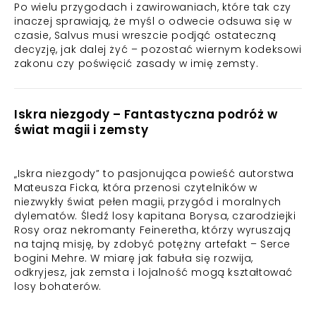
Po wielu przygodach i zawirowaniach, które tak czy
inaczej sprawiają, że myśl o odwecie odsuwa się w
czasie, Salvus musi wreszcie podjąć ostateczną
decyzję, jak dalej żyć – pozostać wiernym kodeksowi
zakonu czy poświęcić zasady w imię zemsty.
Iskra niezgody – Fantastyczna podróż w
świat magii i zemsty
„Iskra niezgody” to pasjonująca powieść autorstwa
Mateusza Ficka, która przenosi czytelników w
niezwykły świat pełen magii, przygód i moralnych
dylematów. Śledź losy kapitana Borysa, czarodziejki
Rosy oraz nekromanty Feineretha, którzy wyruszają
na tajną misję, by zdobyć potężny artefakt – Serce
bogini Mehre. W miarę jak fabuła się rozwija,
odkryjesz, jak zemsta i lojalność mogą kształtować
losy bohaterów.