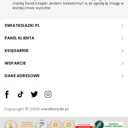
marką Świat Książki. Jestem świadomy/-a, że zgodę tę mogę w
każdej chwili wycofać.
SWIATKSIAZKI.PL
PANEL KLIENTA
KSIĘGARNIE
WSPARCIE
DANE ADRESOWE
Zwiększ rozmiar czcionki
Zmniejsz rozmiar czcionki
Copyright © 2026
swiatksiazki.pl
Odwróć kolory
Skala szarości