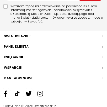
Wyrażam zgodę na otrzymywanie na podany adres e-mail
informacji marketingowych i handlowych związanych z
działalnością Dressler Dublin Sp. z o.o., działającego pod
marką Świat Książki. Jestem świadomy/-a, że zgodę tę mogę w
każdej chwili wycofać.
SWIATKSIAZKI.PL
PANEL KLIENTA
KSIĘGARNIE
WSPARCIE
DANE ADRESOWE
Zwiększ rozmiar czcionki
Zmniejsz rozmiar czcionki
Copyright © 2026
swiatksiazki.pl