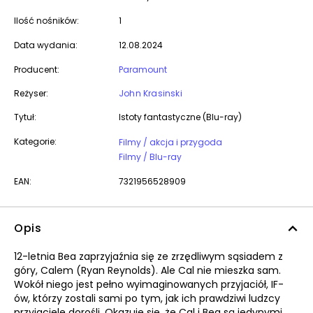
Ilość nośników:
1
Data wydania:
12.08.2024
Producent:
Paramount
Reżyser:
John Krasinski
Tytuł:
Istoty fantastyczne (Blu-ray)
Kategorie:
Filmy / akcja i przygoda
Filmy / Blu-ray
EAN:
7321956528909
Opis
12-letnia Bea zaprzyjaźnia się ze zrzędliwym sąsiadem z
góry, Calem (Ryan Reynolds). Ale Cal nie mieszka sam.
Wokół niego jest pełno wyimaginowanych przyjaciół, IF-
ów, którzy zostali sami po tym, jak ich prawdziwi ludzcy
przyjaciele dorośli. Okazuje się, że Cal i Bea są jedynymi