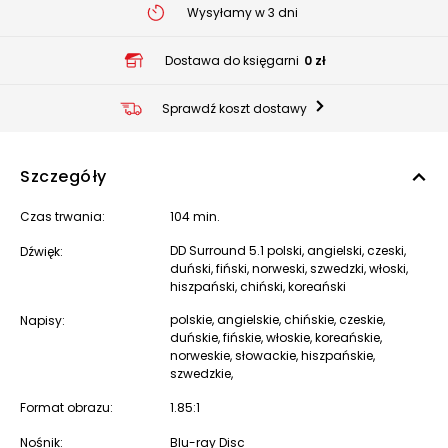
Wysyłamy w 3 dni
Dostawa do księgarni
0 zł
Sprawdź koszt dostawy
Szczegóły
Czas trwania:
104 min.
DD Surround 5.1 polski, angielski, czeski,
Dźwięk:
duński, fiński, norweski, szwedzki, włoski,
hiszpański, chiński, koreański
polskie, angielskie, chińskie, czeskie,
Napisy:
duńskie, fińskie, włoskie, koreańskie,
norweskie, słowackie, hiszpańskie,
szwedzkie,
Format obrazu:
1.85:1
Nośnik:
Blu-ray Disc