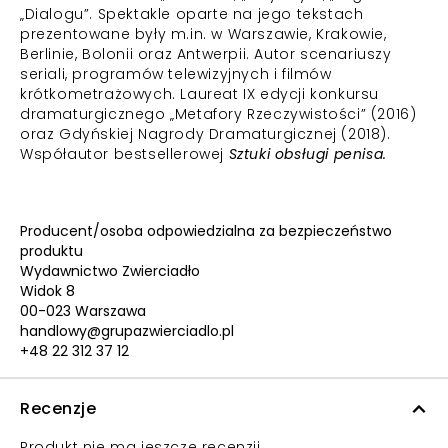
„Dialogu”. Spektakle oparte na jego tekstach
prezentowane były m.in. w Warszawie, Krakowie,
Berlinie, Bolonii oraz Antwerpii. Autor scenariuszy
seriali, programów telewizyjnych i filmów
krótkometrażowych. Laureat IX edycji konkursu
dramaturgicznego „Metafory Rzeczywistości” (2016)
oraz Gdyńskiej Nagrody Dramaturgicznej (2018).
Współautor bestsellerowej
Sztuki obsługi penisa.
Producent/osoba odpowiedzialna za bezpieczeństwo
produktu
Wydawnictwo Zwierciadło
Widok 8
00-023 Warszawa
handlowy@grupazwierciadlo.pl
+48 22 312 37 12
Recenzje
Produkt nie ma jeszcze recenzji.