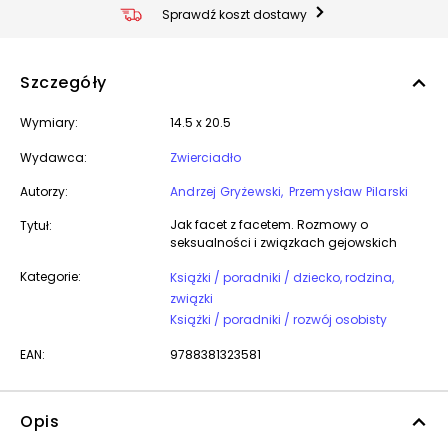
Sprawdź koszt dostawy
Szczegóły
Wymiary:
14.5 x 20.5
Wydawca:
Zwierciadło
Autorzy:
Andrzej Gryżewski
Przemysław Pilarski
Jak facet z facetem. Rozmowy o
Tytuł:
seksualności i związkach gejowskich
Kategorie:
Książki / poradniki / dziecko, rodzina,
związki
Książki / poradniki / rozwój osobisty
EAN:
9788381323581
Opis