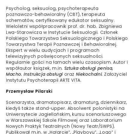
Psycholog, seksuolog, psychoterapeuta
poznawczo-behawioralny (CBT), terapeuta
schematów, certyfikowany edukator seksualny.
Wieloletni współpracownik prof. dr. hab. Zbigniewa
Lwa-Starowicza w Instytucie Seksuologii. Członek
Polskiego Towarzystwa Seksuologicznego i Polskiego
Towarzystwa Terapii Poznawczej i Behawioralnej.
Ekspert w wielu audycjach i programach
telewizyjnych poświęconych seksualności.
Regularnie gości na łamach wielu czasopism. Autor i
współautor książek, m.in.
Sztuka obsługi penisa,
Macho. Instrukcja obsługi
oraz
Niekochalni.
Założyciel
Instytutu Psychoterapii ARTE VITA.
Przemysław Pilarski
Scenarzysta, dramatopisarz, dramaturg, dziennikarz,
kiedyś także stand-upper. Absolwent polonistyki na
Uniwersytecie Jagiellońskim, kursu scenariuszowego
w Warszawskiej Szkole Filmowej oraz Laboratorium
Nowych Praktyk Teatralnych (Nowy Teatr/SWPS).
Publikował m.in. w „Ha!arcie”, „Playboyu”, „Logo” i