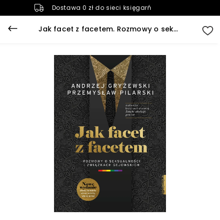
Dostawa 0 zł do sieci księgarń
Jak facet z facetem. Rozmowy o seksualności i związkach gejowskich