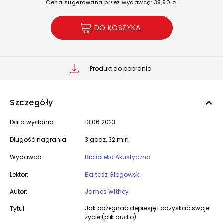
Cena sugerowana przez wydawcę: 39,90 zł
DO KOSZYKA
Produkt do pobrania
Szczegóły
Data wydania:
13.06.2023
Długość nagrania:
3 godz. 32 min
Wydawca:
Biblioteka Akustyczna
Lektor:
Bartosz Głogowski
Autor:
James Withey
Jak pożegnać depresję i odzyskać swoje
Tytuł:
życie (plik audio)