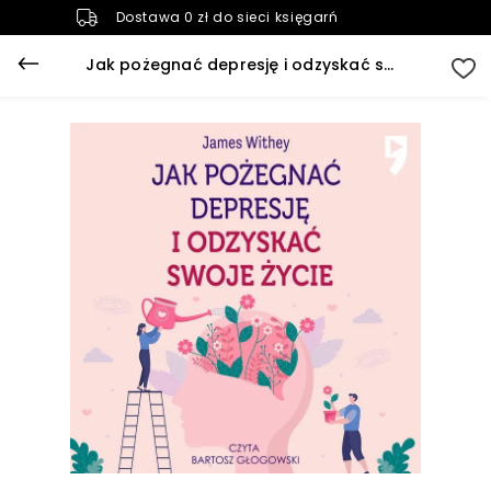
Dostawa 0 zł do sieci księgarń
Jak pożegnać depresję i odzyskać swoje życie (plik audio)