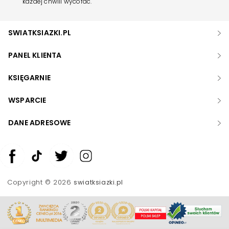
każdej chwili wycofać.
SWIATKSIAZKI.PL
PANEL KLIENTA
KSIĘGARNIE
WSPARCIE
DANE ADRESOWE
Zwiększ rozmiar czcionki
Zmniejsz rozmiar czcionki
Copyright © 2026
swiatksiazki.pl
Odwróć kolory
Skala szarości
Pomoc w czytaniu