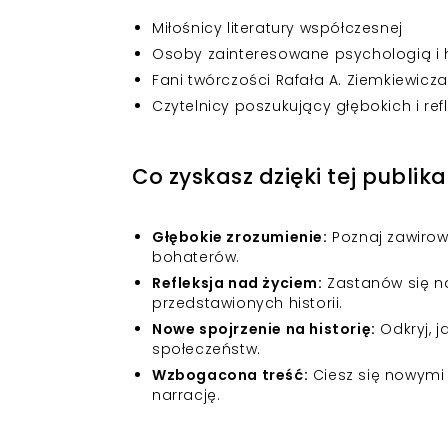
Miłośnicy literatury współczesnej
Osoby zainteresowane psychologią i h
Fani twórczości Rafała A. Ziemkiewicza
Czytelnicy poszukujący głębokich i re
Co zyskasz dzięki tej publika
Głębokie zrozumienie:
Poznaj zawirowa
bohaterów.
Refleksja nad życiem:
Zastanów się n
przedstawionych historii.
Nowe spojrzenie na historię:
Odkryj, j
społeczeństw.
Wzbogacona treść:
Ciesz się nowymi 
narrację.