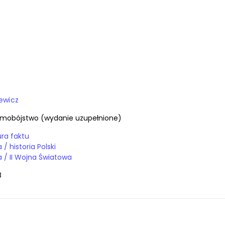
iewicz
amobójstwo (wydanie uzupełnione)
tura faktu
Książki / historia / historia Polski
Książki / historia / II Wojna Światowa
8