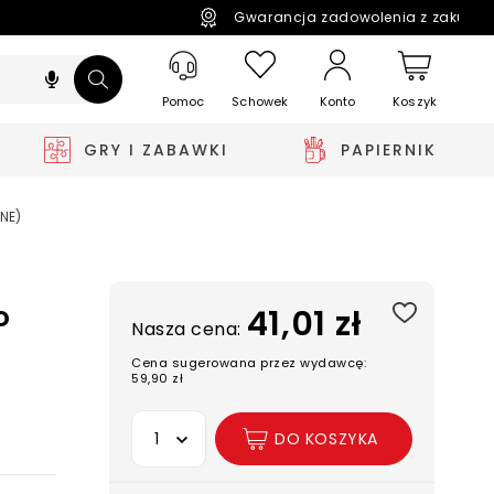
Gwarancja zadowolenia z zakupó
Pomoc
Schowek
Koszyk
Konto
GRY I ZABAWKI
PAPIERNIK
NE)
o
41,01 zł
Nasza cena:
Cena sugerowana przez wydawcę:
59,90 zł
Wybierz opcję
DO KOSZYKA