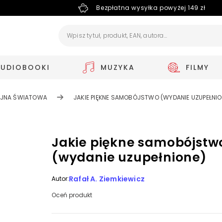
Bezpłatna wysyłka powyżej 149 zł
AUDIOBOOKI
MUZYKA
FILMY
OJNA ŚWIATOWA
JAKIE PIĘKNE SAMOBÓJSTWO (WYDANIE UZUPEŁNIO
Jakie piękne samobójstw
(wydanie uzupełnione)
Rafał A. Ziemkiewicz
Autor:
Oceń produkt