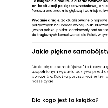
Ta książka nie analizuje alternatywnych sce
ani kapitulacji po klęsce wrześniowej, ani 
Porusza ona znacznie głębszą i ważniejszą 
Wydanie drugie, zaktualizowane
o najnowsz
politycznych na upadek wolnej Polski. Kluczo
„wojna polsko-polska” dominowały nad strat
do tragicznych konsekwencji dla Polski, w ty
Jakie piękne samobójst
"Jakie piękne samobójstwo" to fascynują
uzupełnionym wydaniu odkrywa przed czyt
bohaterów. Książka porusza ważne tematy
nasze życie.
Dla kogo jest ta książka?