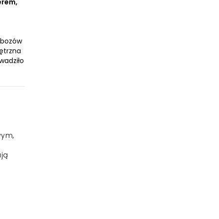
erem,
 obozów
nętrzna
wadziło
wym,
ują