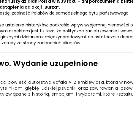
nariuszy działań Polski w 1939 roku – ani porozumienia z Hitl
odstąpienia od akcji „Burza”.
kwestię: zdolność Polaków do samodzielnego bytu państwowego.
e ustalenia historyków, podkreśla wpływ wzajemnej nienawiści
wym aspektem jest tu teza, że polityczne zacietrzewienie i wew
egicznymi działaniami międzynarodowymi, co ostatecznie dopro
m zdrady ze strony zachodnich aliantów.
wo. Wydanie uzupełnione
ca powieść autorstwa Rafała A. Ziemkiewicza, która w no
elnikami głębię ludzkiej psychiki oraz zawirowania losów
 związane z historią, emocjami i wyborami, które kształt