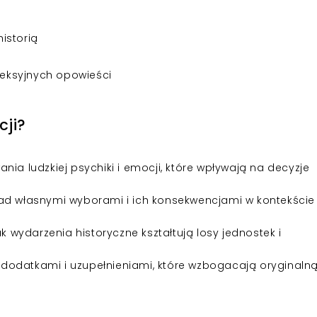
istorią
fleksyjnych opowieści
cji?
nia ludzkiej psychiki i emocji, które wpływają na decyzje
ad własnymi wyborami i ich konsekwencjami w kontekście
ak wydarzenia historyczne kształtują losy jednostek i
dodatkami i uzupełnieniami, które wzbogacają oryginaln