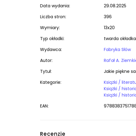
Data wydania:
29.08.2025
Liczba stron:
396
Wymiary:
13x20
Typ okładki:
twarda okładka
Wydawca:
Fabryka Słów
Autor:
Rafał A. Ziemk
Tytuł:
Jakie piękne s
Kategorie:
Książki / litera
EAN:
978838375178
Recenzje