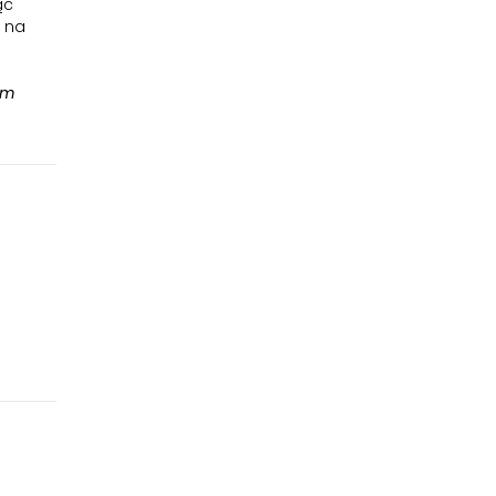
ąc
a na
tm