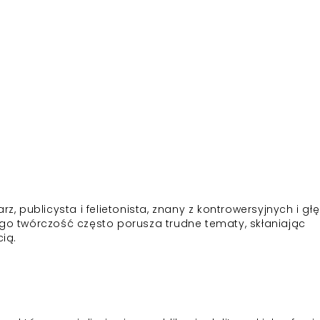
rz, publicysta i felietonista, znany z kontrowersyjnych i gł
ego twórczość często porusza trudne tematy, skłaniając
cią.