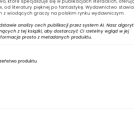
które specjalizuje się w publikacjach literackich, oferuj
, od literatury pięknej po fantastykę. Wydawnictwo stawi
nym z wiodących graczy na polskim rynku wydawniczym.
awie analizy cech publikacji przez system AI. Nasz algory
ących z tej książki, aby dostarczyć Ci rzetelny wgląd w jej
informacja prosto z metadanych produktu.
zeństwo produktu