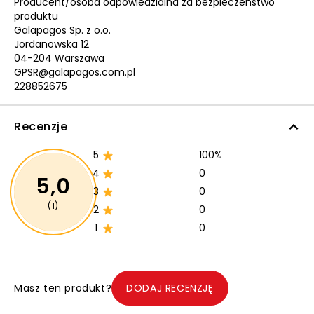
Producent/osoba odpowiedzialna za bezpieczeństwo
produktu
Galapagos Sp. z o.o.
Jordanowska 12
04-204 Warszawa
GPSR@galapagos.com.pl
228852675
Recenzje
5
100%
4
0
5,0
3
0
(1)
2
0
1
0
Masz ten produkt?
DODAJ RECENZJĘ