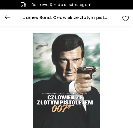
Dostawa 0 zł do sieci księgarń
James Bond. Człowiek ze złotym pistoletem