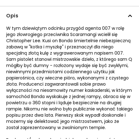
Opis
W tym dziewiątym odcinku przygód agenta 007 w rolę
jego złowrogiego przeciwnika Scaramangi wcielił się
Christopher Lee. Kusi on Bonda śmiertelnie niebezpieczną
zabawą w "kotka i myszkę" i przeznaczył dla niego
specjalną złotą kulę z wygrawerowanym napisem 007.
Sam pistolet stanowi mistrzowskie dzieło, z którego sam Q
mógłby być dumny - rozłożony wydaje się być zwykłymi,
niewinnymi przedmiotami codziennego użytku jak
papierośnica, czy wieczne pióro, wykonanymi z czystego
złota. Producenci zagwarantowali sobie prawo
wyłączności na niesamowity numer kaskaderski, w którym
samochód Bonda wyskakuje z jednej rampy, obraca się w
powietrzu o 360 stopni i ląduje bezpiecznie na drugiej
rampie. Nikomu nie wolno było publicznie wykonać takiego
popisu przez dwa lata. Pierwszy skok wypadł doskonale i
możemy się delektować jego mistrzostwem, jako że
został zaprezentowany w zwolnionym tempie.