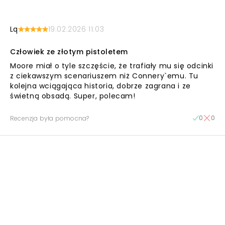
Lq
19.02.2026 11:03
Człowiek ze złotym pistoletem
Moore miał o tyle szczęście, że trafiały mu się odcinki
z ciekawszym scenariuszem niż Connery`emu. Tu
kolejna wciągająca historia, dobrze zagrana i ze
świetną obsadą. Super, polecam!
0
0
Recenzja była pomocna?