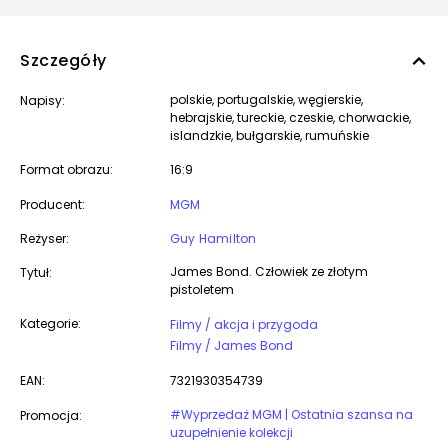
Szczegóły
polskie, portugalskie, węgierskie,
Napisy:
hebrajskie, tureckie, czeskie, chorwackie,
islandzkie, bułgarskie, rumuńskie
Format obrazu:
16:9
Producent:
MGM
Reżyser:
Guy Hamilton
James Bond. Człowiek ze złotym
Tytuł:
pistoletem
Kategorie:
Filmy / akcja i przygoda
Filmy / James Bond
EAN:
7321930354739
#Wyprzedaż MGM | Ostatnia szansa na
Promocja:
uzupełnienie kolekcji