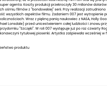
per agenta. Koszty produkcji przekroczyły 30 milionów dolarów 
zych ośmiu filmów z "bondowskiej" serii. Przy realizacji zatrudnion
ność wszystkich aspektów filmu. Zadaniem 007 jest wytropienie
kolicznościach. Wraz z piękną panią naukowiec z NASA, Holly G
ael Lonsdale) przed unicestwieniem całej ludzkości i znowu prz
zydomku "Szczęki". W roli 007 występuje już po raz czwarty Ro
ykonawczyni tytułowej piosenki. Artystka zaśpiewała wcześniej w 
zeństwo produktu