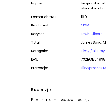
Napisy:
hiszpańskie, wło
islandzkie, cho
Format obrazu:
16:9
Producent:
MGM
Reżyser:
Lewis Gilbert
Tytuł:
James Bond. M
Kategorie:
Filmy / Blu-ray
EAN:
7321931354998
Promocja:
#Wyprzedaż MGM
Recenzje
Produkt nie ma jeszcze recenzji.