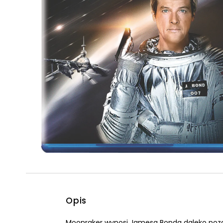
Powiększony kursor
Pomoc w czytaniu
Podkreślenie linków
Opis
Moonraker wynosi Jamesa Bonda daleko poza s