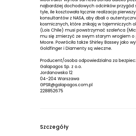
najbardziej dochodowych odcinków przygód su
tyle, ile kosztowała łącznie realizacja pierws
konsultantów z NASA, aby dbali o autentycz
kosmicznych, które znikają w tajemniczych o
(Lois Chile) musi powstrzymać szaleńca (Mich
mu się zmierzyć ze swym starym wrogiem o pr
Moore. Powróciła także Shirley Bassey jako w
Goldfinger i Diamenty są wieczne.
Producent/osoba odpowiedzialna za bezpiec
Galapagos Sp. z o.o.
Jordanowska 12
04-204 Warszawa
GPSR@galapagos.com.pl
228852675
Szczegóły