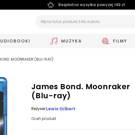
Bezpłatna wysyłka powyżej 149 zł
AUDIOBOOKI
MUZYKA
FILMY
BOND. MOONRAKER (BLU-RAY)
James Bond. Moonraker
(Blu-ray)
Lewis Gilbert
Reżyser:
Oceń produkt