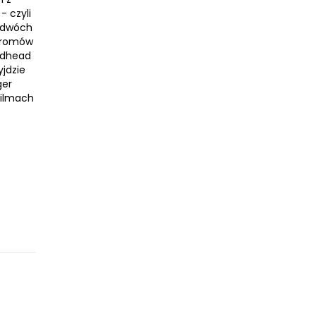
- czyli
o dwóch
 promów
oodhead
yjdzie
ger
filmach