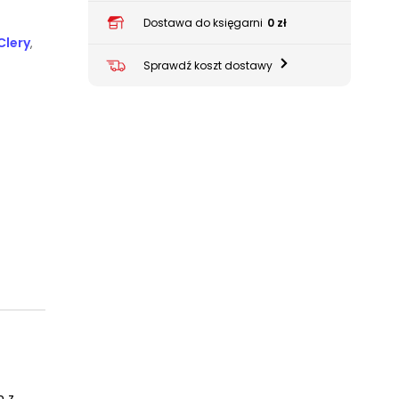
Dostawa do księgarni
0 zł
Clery
,
Sprawdź koszt dostawy
m z