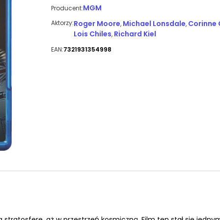
MGM
Producent:
Aktorzy:
Roger Moore
Michael Lonsdale
Corinne 
,
,
Lois Chiles
Richard Kiel
,
EAN:
7321931354998
tratosferę, aż w przestrzeń kosmiczną. Film ten stał się jedny