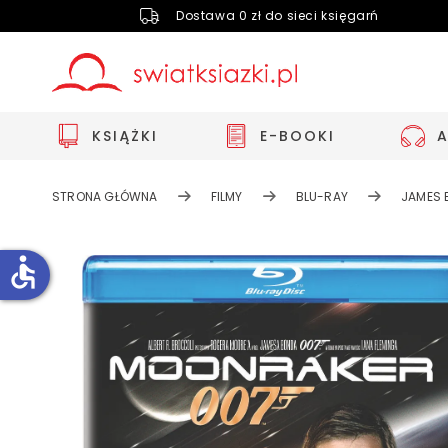
Dostawa 0 zł do sieci księgarń
KSIĄŻKI
E-BOOKI
STRONA GŁÓWNA
FILMY
BLU-RAY
JAMES 
accessible
Zwiększ rozmiar czcionki
Zmniejsz rozmiar czcionki
Odwróć kolory
Skala szarości