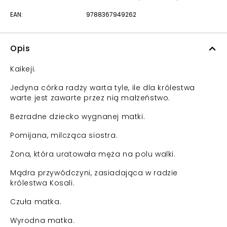
EAN:
9788367949262
Opis
Kaikeji.
Jedyna córka radży warta tyle, ile dla królestwa
warte jest zawarte przez nią małżeństwo.
Bezradne dziecko wygnanej matki.
Pomijana, milcząca siostra.
Żona, która uratowała męża na polu walki.
Mądra przywódczyni, zasiadająca w radzie
królestwa Kosali.
Czuła matka.
Wyrodna matka.