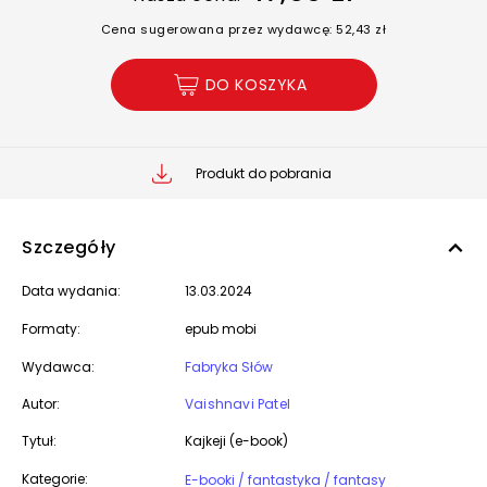
Cena sugerowana przez wydawcę: 52,43 zł
DO KOSZYKA
Produkt do pobrania
Szczegóły
Data wydania:
13.03.2024
Formaty:
epub mobi
Wydawca:
Fabryka Słów
Autor:
Vaishnavi Patel
Tytuł:
Kajkeji (e-book)
Kategorie:
E-booki / fantastyka / fantasy