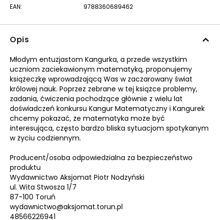
EAN:
9788360689462
Opis
Młodym entuzjastom Kangurka, a przede wszystkim
uczniom zaciekawionym matematyką, proponujemy
książeczkę wprowadzającą Was w zaczarowany świat
królowej nauk. Poprzez zebrane w tej książce problemy,
zadania, ćwiczenia pochodzące głównie z wielu lat
doświadczeń konkursu Kangur Matematyczny i Kangurek
chcemy pokazać, że matematyka może być
interesująca, często bardzo bliska sytuacjom spotykanym
w życiu codziennym.
Producent/osoba odpowiedzialna za bezpieczeństwo
produktu
Wydawnictwo Aksjomat Piotr Nodzyński
ul. Wita Stwosza 1/7
87-100 Toruń
wydawnictwo@aksjomat.torun.pl
48566226941