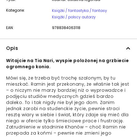
Kategorie:
Książki / fantastyka / fantasy
Książki / polscy autorzy
EAN:
9788384063118
Opis
Witajcie na Tia Nari, wyspie polożonej na grzbiecie
ogromnego konia.
Mówi się, że trzeba być trochę szalonym, by tu
mieszkać. Ramin jest przekonany, że właśnie tak jest
– o niczym nie marzy bardziej niż o wyprowadzce i
podjęciu studiów medycznych gdzieś bardzo
daleko. To i tak nigdy nie był jego dom. Zanim
jednak zarobi na studenckie życie, pewnie straci
resztę wiary w siebie i świat, który zdaje się mieć dla
niego w ofercie tylko śmieciowe prace i frustrację.
Zatrudnienie w stadninie Khanów – choć Ramin nie
przepada za końmi – pewnie nie zmieni jego