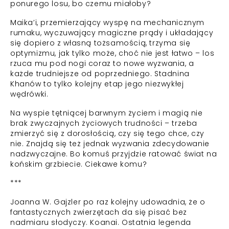
ponurego losu, bo czemu miałoby?
Maika’i, przemierzający wyspę na mechanicznym
rumaku, wyczuwający magiczne prądy i układający
się dopiero z własną tożsamością, trzyma się
optymizmu, jak tylko może, choć nie jest łatwo – los
rzuca mu pod nogi coraz to nowe wyzwania, a
każde trudniejsze od poprzedniego. Stadnina
Khanów to tylko kolejny etap jego niezwykłej
wędrówki.
Na wyspie tętniącej barwnym życiem i magią nie
brak zwyczajnych życiowych trudności – trzeba
zmierzyć się z dorosłością, czy się tego chce, czy
nie. Znajdą się też jednak wyzwania zdecydowanie
nadzwyczajne. Bo komuś przyjdzie ratować świat na
końskim grzbiecie. Ciekawe komu?
***
Joanna W. Gajzler po raz kolejny udowadnia, że o
fantastycznych zwierzętach da się pisać bez
nadmiaru słodyczy. Koanai. Ostatnia legenda