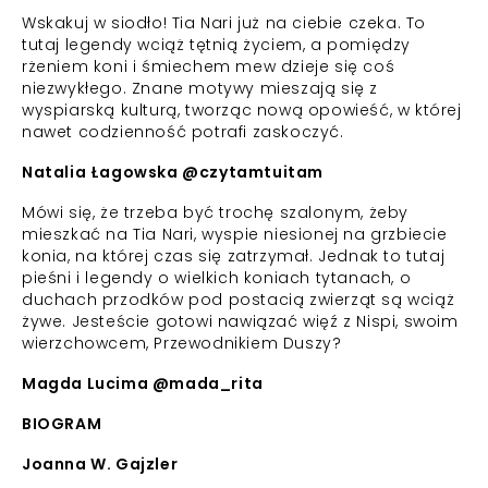
Wskakuj w siodło! Tia Nari już na ciebie czeka. To
tutaj legendy wciąż tętnią życiem, a pomiędzy
rżeniem koni i śmiechem mew dzieje się coś
niezwykłego. Znane motywy mieszają się z
wyspiarską kulturą, tworząc nową opowieść, w której
nawet codzienność potrafi zaskoczyć.
Natalia Łagowska @czytamtuitam
Mówi się, że trzeba być trochę szalonym, żeby
mieszkać na Tia Nari, wyspie niesionej na grzbiecie
konia, na której czas się zatrzymał. Jednak to tutaj
pieśni i legendy o wielkich koniach tytanach, o
duchach przodków pod postacią zwierząt są wciąż
żywe. Jesteście gotowi nawiązać więź z Nispi, swoim
wierzchowcem, Przewodnikiem Duszy?
Magda Lucima @mada_rita
BIOGRAM
Joanna W. Gajzler