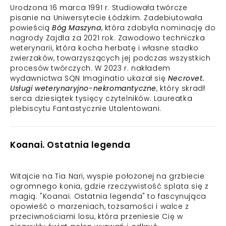
Urodzona 16 marca 1991 r. Studiowała twórcze
pisanie na Uniwersytecie Łódzkim. Zadebiutowała
powieścią
Bóg Maszyna
, która zdobyła nominację do
nagrody Zajdla za 2021 rok. Zawodowo techniczka
weterynarii, która kocha herbatę i własne stadko
zwierzaków, towarzyszących jej podczas wszystkich
procesów twórczych. W 2023 r. nakładem
wydawnictwa SQN Imaginatio ukazał się
Necrovet.
Usługi weterynaryjno-nekromantyczne
, który skradł
serca dziesiątek tysięcy czytelników. Laureatka
plebiscytu Fantastycznie Utalentowani.
Koanai. Ostatnia legenda
Witajcie na Tia Nari, wyspie położonej na grzbiecie
ogromnego konia, gdzie rzeczywistość splata się z
magią. "Koanai. Ostatnia legenda" to fascynująca
opowieść o marzeniach, tożsamości i walce z
przeciwnościami losu, która przeniesie Cię w