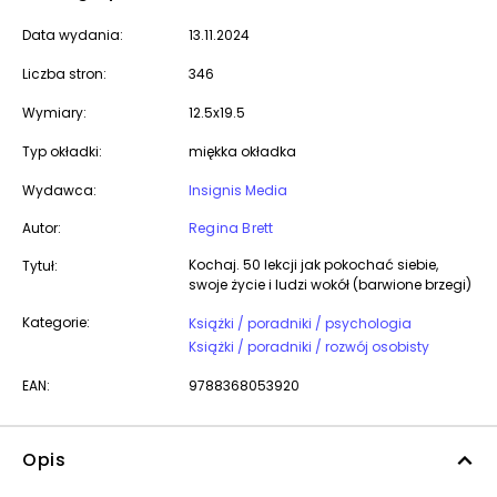
Data wydania:
13.11.2024
Liczba stron:
346
Wymiary:
12.5x19.5
Typ okładki:
miękka okładka
Wydawca:
Insignis Media
Autor:
Regina Brett
Kochaj. 50 lekcji jak pokochać siebie,
Tytuł:
swoje życie i ludzi wokół (barwione brzegi)
Kategorie:
Książki / poradniki / psychologia
Książki / poradniki / rozwój osobisty
EAN:
9788368053920
Opis