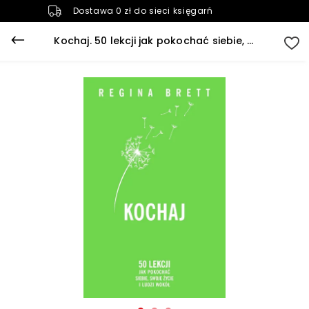
Dostawa 0 zł do sieci księgarń
Kochaj. 50 lekcji jak pokochać siebie, swoje życie i ludzi wokół (barwione brzegi)