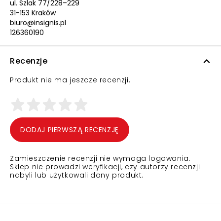
ul. Szlak 77/228–229
31-153 Kraków
biuro@insignis.pl
126360190
Recenzje
Produkt nie ma jeszcze recenzji.
DODAJ PIERWSZĄ RECENZJĘ
Zamieszczenie recenzji nie wymaga logowania.
Sklep nie prowadzi weryfikacji, czy autorzy recenzji
nabyli lub użytkowali dany produkt.