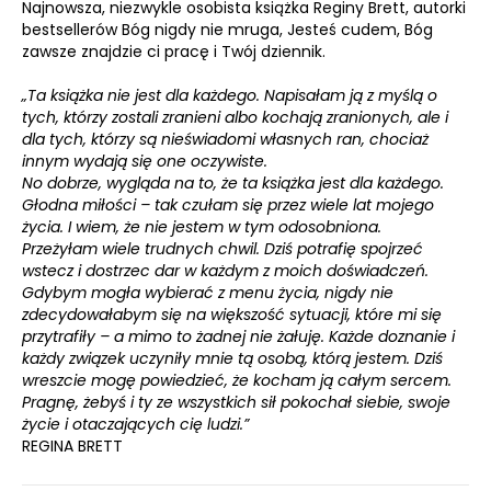
Najnowsza, niezwykle osobista książka Reginy Brett, autorki
bestsellerów Bóg nigdy nie mruga, Jesteś cudem, Bóg
zawsze znajdzie ci pracę i Twój dziennik.
„Ta książka nie jest dla każdego. Napisałam ją z myślą o
tych, którzy zostali zranieni albo kochają zranionych, ale i
dla tych, którzy są nieświadomi własnych ran, chociaż
innym wydają się one oczywiste.
No dobrze, wygląda na to, że ta książka jest dla każdego.
Głodna miłości – tak czułam się przez wiele lat mojego
życia. I wiem, że nie jestem w tym odosobniona.
Przeżyłam wiele trudnych chwil. Dziś potrafię spojrzeć
wstecz i dostrzec dar w każdym z moich doświadczeń.
Gdybym mogła wybierać z menu życia, nigdy nie
zdecydowałabym się na większość sytuacji, które mi się
przytrafiły – a mimo to żadnej nie żałuję. Każde doznanie i
każdy związek uczyniły mnie tą osobą, którą jestem. Dziś
wreszcie mogę powiedzieć, że kocham ją całym sercem.
Pragnę, żebyś i ty ze wszystkich sił pokochał siebie, swoje
życie i otaczających cię ludzi.”
REGINA BRETT