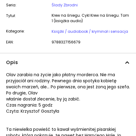
Seria:
Ślady Zbrodni
Krew na śniegu. Cykl Krew na śniegu. Tom
Tytuł:
1 (książka audio)
Kategorie:
Książki / audiobook / kryminał i sensacja
EAN:
9788327156679
Opis
Olav zarabia na życie jako płatny morderca. Nie ma
przyjaciół ani rodziny. Pewnego dnia spotyka kobietę
swoich marzeń, ale… Po pierwsze, ona jest żoną jego szefa.
Po drugie, Olav
właśnie dostał zlecenie, by ją zabić.
Czas nagrania: 5 godz
Czyta: Krzysztof Gosztyła
Ta niewielka powieść to kawał wyśmienitej pisarskiej
roboty, która pokazuje, że nawet bez Harry’ego Hole Jo