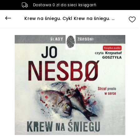
Dostawa 0 zł do sieci księgarń
Krew na śniegu. Cykl Krew na śniegu. Tom 1 (książka audio)