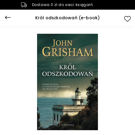
Dostawa 0 zł do sieci księgarń
Król odszkodowań (e-book)