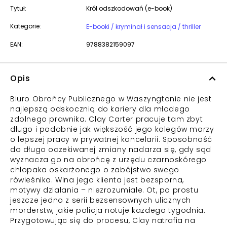
Tytuł:
Król odszkodowań (e-book)
Kategorie:
E-booki / kryminał i sensacja / thriller
EAN:
9788382159097
Opis
Biuro Obrońcy Publicznego w Waszyngtonie nie jest
najlepszą odskocznią do kariery dla młodego
zdolnego prawnika. Clay Carter pracuje tam zbyt
długo i podobnie jak większość jego kolegów marzy
o lepszej pracy w prywatnej kancelarii. Sposobność
do długo oczekiwanej zmiany nadarza się, gdy sąd
wyznacza go na obrońcę z urzędu czarnoskórego
chłopaka oskarżonego o zabójstwo swego
rówieśnika. Wina jego klienta jest bezsporna,
motywy działania – niezrozumiałe. Ot, po prostu
jeszcze jedno z serii bezsensownych ulicznych
morderstw, jakie policja notuje każdego tygodnia.
Przygotowując się do procesu, Clay natrafia na