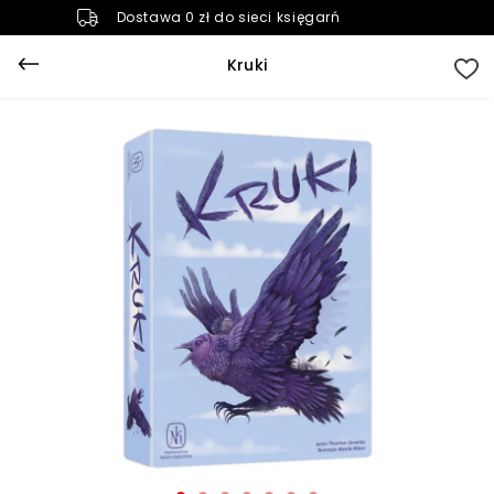
Dostawa 0 zł do sieci księgarń
Kruki