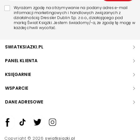
Wyrażam zgodę na otrzymywanie na podany adres e-mail
informacji marketingowych i handlowych związanych z
działalnością Dressler Dublin Sp. z o.o., działającego pod
marką Świat Książki. Jestem świadomy/-a, że zgodę tę mogę w
każdej chwili wycofać.
SWIATKSIAZKI.PL
PANEL KLIENTA
KSIĘGARNIE
WSPARCIE
DANE ADRESOWE
Zwiększ rozmiar czcionki
Zmniejsz rozmiar czcionki
Copyright © 2026
swiatksiazki.pl