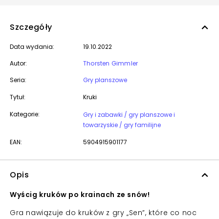
Szczegóły
Data wydania:
19.10.2022
Autor:
Thorsten Gimmler
Seria:
Gry planszowe
Tytuł:
Kruki
Kategorie:
Gry i zabawki / gry planszowe i
towarzyskie / gry familijne
EAN:
5904915901177
Opis
Wyścig kruków po krainach ze snów!
Gra nawiązuje do kruków z gry „Sen”, które co noc