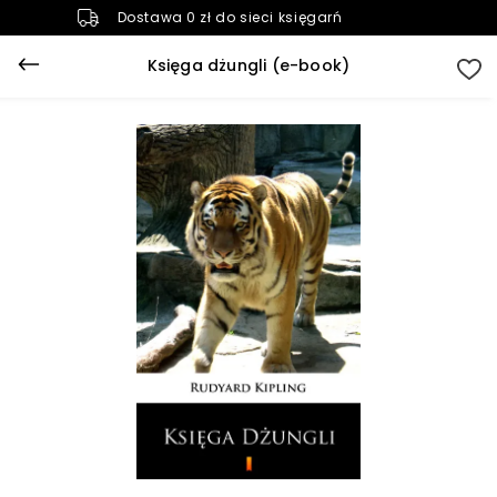
Dostawa 0 zł do sieci księgarń
Księga dżungli (e-book)