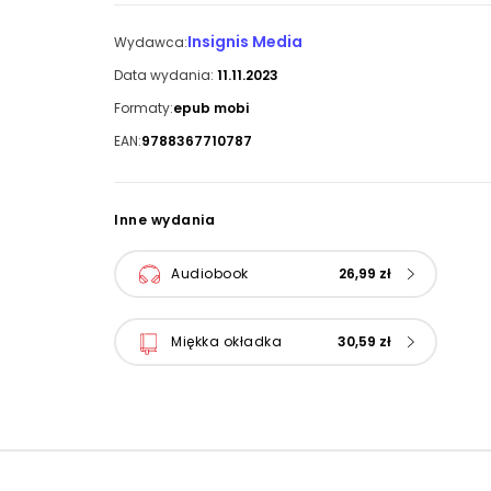
Insignis Media
Wydawca:
Data wydania:
11.11.2023
Formaty:
epub mobi
EAN:
9788367710787
Inne wydania
Audiobook
26,99 zł
Miękka okładka
30,59 zł