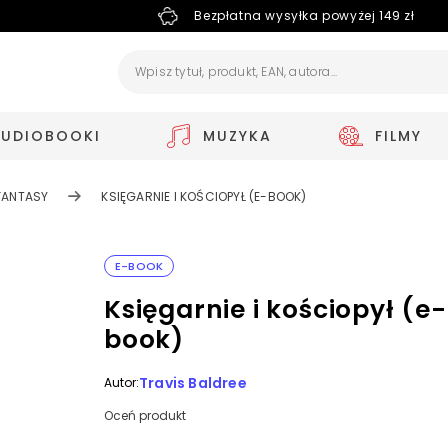
Bezpłatna wysyłka powyżej 149 zł
AUDIOBOOKI
MUZYKA
FILMY
FANTASY
KSIĘGARNIE I KOŚCIOPYŁ (E-BOOK)
E-BOOK
Księgarnie i kościopył (e-
book)
Travis Baldree
Autor:
Oceń produkt