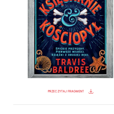
Powiększony kursor
Pomoc w czytaniu
Podkreślenie linków
PRZECZYTAJ FRAGMENT