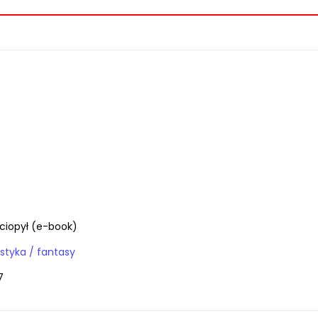
ściopył (e-book)
E-booki / fantastyka / fantasy
7