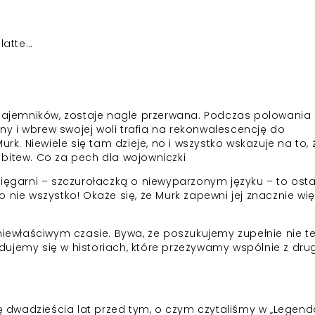
latte…
 najemników, zostaje nagle przerwana. Podczas polowania
y i wbrew swojej woli trafia na rekonwalescencję do
. Niewiele się tam dzieje, no i wszystko wskazuje na to, 
bitew. Co za pech dla wojowniczki
ięgarni – szczurołaczką o niewyparzonym języku – to osta
 nie wszystko! Okaże się, że Murk zapewni jej znacznie wię
niewłaściwym czasie. Bywa, że poszukujemy zupełnie nie t
dujemy się w historiach, które przeżywamy wspólnie z dru
ię dwadzieścia lat przed tym, o czym czytaliśmy w „Legend