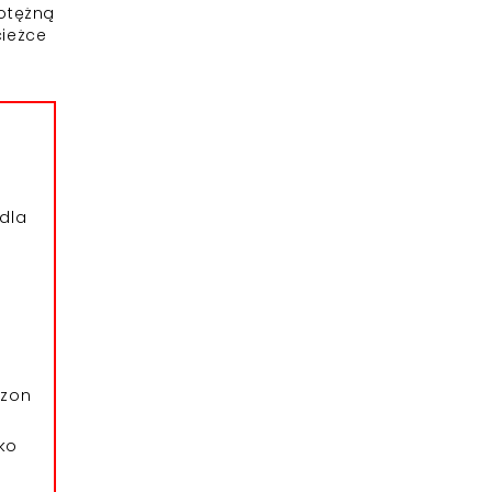
potężną
cieżce
dla
azon
ko