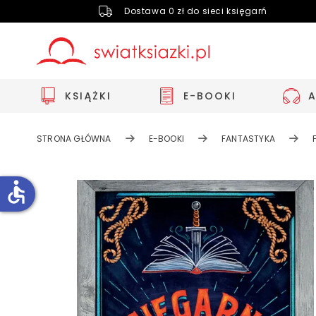
Dostawa 0 zł do sieci księgarń
KSIĄŻKI
E-BOOKI
STRONA GŁÓWNA
E-BOOKI
FANTASTYKA
accessible
Zwiększ rozmiar czcionki
Zmniejsz rozmiar czcionki
Odwróć kolory
Skala szarości