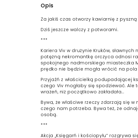
Opis
Za jakiś czas otworzy kawiarnię z pyszną 
Dziś jeszcze walczy z potworami.
***
Kariera Viv w drużynie Kruków, sławnych
potężną nekromantkę orczyca odnosi ran
spokojnego nadmorskiego miasteczka Murk
prędko nie będzie mogła wrócić na pola 
Przyjaźń z właścicielką podupadającej ks
czego Viv mogłaby się spodziewać. Ale to
wrażeń, niż początkowo zakładała…
Bywa, że właściwe rzeczy zdarzają się w 
czego nam potrzeba. Bywa też, że odnaj
osobą.
***
Akcja „Księgarń i kościopyłu” rozgrywa s