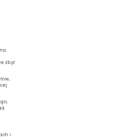
 na
że zbyt
tnie,
cej
ego,
gą
ach i