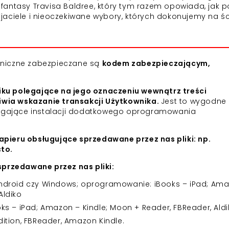
wa fantasy Travisa Baldree, który tym razem opowiada, jak 
jaciele i nieoczekiwane wybory, których dokonujemy na ś
roniczne zabezpieczane są
kodem zabezpieczającym,
iku polegające na jego oznaczeniu wewnątrz treści
iwia wskazanie transakcji Użytkownika.
Jest to wygodne 
agające instalacji dodatkowego oprogramowania
apieru obsługujące sprzedawane przez nas pliki: np.
cto.
przedawane przez nas pliki:
 Android czy Windows; oprogramowanie: iBooks – iPad; Am
Aldiko
 – iPad; Amazon – Kindle; Moon + Reader, FBReader, Aldi
dition, FBReader, Amazon Kindle.