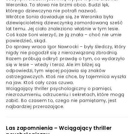
Weronika. To słowo nie brzmi obco. Budzi lęk,
którego dziewczyna nie potrafi nazwać.
Wkrótce Sonia dowiaduje się, że Weronika była
dziewięcioletnią dziewczynką zamordowaną sześć
lat temu. Jej ciało znaleziono właśnie w tym lesie.
Coś każe Soni wierzyć, że ją znała – choć nie umie
powiedzieć, skąd.
Do sprawy wraca Igor Nawrocki – były śledczy, który
nigdy nie pogodził się z nierozwiązaną zbrodnią.
Razem próbują odkryć prawdę o tym, co wydarzyło
się w lesie – wtedy i teraz. Ale im bliżej są
odpowiedzi, tym więcej pojawia się znaków
ostrzegawczych. Ktoś nie chce, by tajemnica wyszła
na jaw. Ktoś cały czas czuwa.
Wciągający thriller psychologiczny o pamięci,
niezrozumieniu, odrzuceniu i sekretach, które mogą
zabić. Bo czasem to, czego nie pamiętamy, jest
najbardziej przerażające.
Las zapomnienia – Wciągający thriller