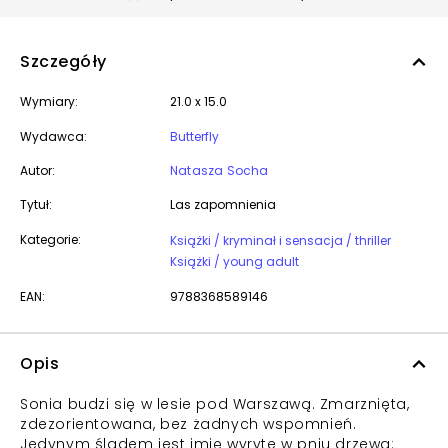
Szczegóły
Wymiary:
21.0 x 15.0
Wydawca:
Butterfly
Autor:
Natasza Socha
Tytuł:
Las zapomnienia
Kategorie:
Książki / kryminał i sensacja / thriller
Książki / young adult
EAN:
9788368589146
Opis
Sonia budzi się w lesie pod Warszawą. Zmarznięta,
zdezorientowana, bez żadnych wspomnień.
Jedynym śladem jest imię wyryte w pniu drzewa: