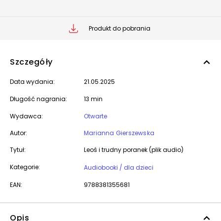
Produkt do pobrania
Szczegóły
Data wydania:
21.05.2025
Długość nagrania:
13 min
Wydawca:
Otwarte
Autor:
Marianna Gierszewska
Tytuł:
Leoś i trudny poranek (plik audio)
Kategorie:
Audiobooki / dla dzieci
EAN:
9788381355681
Opis