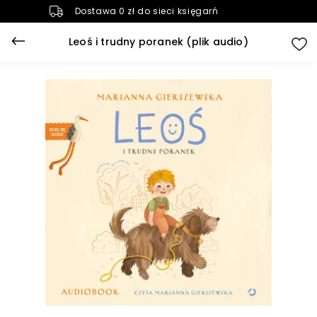
Dostawa 0 zł do sieci księgarń
Leoś i trudny poranek (plik audio)