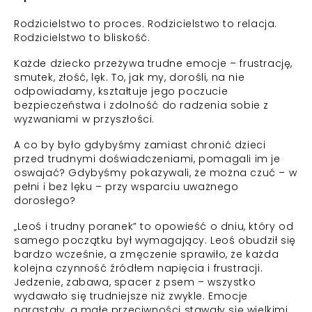
Rodzicielstwo to proces. Rodzicielstwo to relacja.
Rodzicielstwo to bliskość.
Każde dziecko przeżywa trudne emocje – frustrację,
smutek, złość, lęk. To, jak my, dorośli, na nie
odpowiadamy, kształtuje jego poczucie
bezpieczeństwa i zdolność do radzenia sobie z
wyzwaniami w przyszłości.
A co by było gdybyśmy zamiast chronić dzieci
przed trudnymi doświadczeniami, pomagali im je
oswajać? Gdybyśmy pokazywali, że można czuć – w
pełni i bez lęku – przy wsparciu uważnego
dorosłego?
„Leoś i trudny poranek” to opowieść o dniu, który od
samego początku był wymagający. Leoś obudził się
bardzo wcześnie, a zmęczenie sprawiło, że każda
kolejna czynność źródłem napięcia i frustracji.
Jedzenie, zabawa, spacer z psem – wszystko
wydawało się trudniejsze niż zwykle. Emocje
narastały, a małe przeciwności stawały się wielkimi