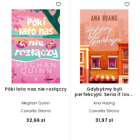
4.00
Póki lato nas nie rozłączy
Gdybyśmy byli
perfekcyjni. Seria If love.
Tom 4
Meghan Quinn
Ana Huang
Czwarta Strona
Czwarta Strona
32,66 zł
31,97 zł