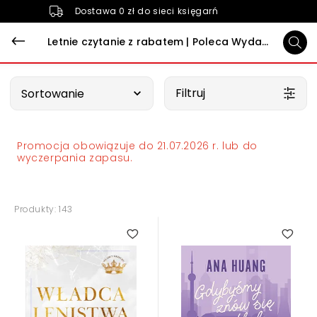
Dostawa 0 zł do sieci księgarń
Letnie czytanie z rabatem | Poleca Wydawnictwo Czwarta Strona
Wybierz opcję
Filtruj
Sortowanie
Promocja obowiązuje do 21.07.2026 r. lub do
wyczerpania zapasu.
Produkty: 143
3.00