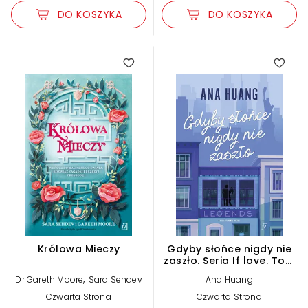
DO KOSZYKA
DO KOSZYKA
4.00
Królowa Mieczy
Gdyby słońce nigdy nie
zaszło. Seria If love. Tom
2
,
Dr Gareth Moore
Sara Sehdev
Ana Huang
Czwarta Strona
Czwarta Strona