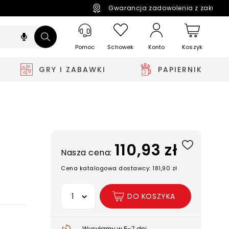
Gwarancja zadowolenia z zakupó
Pomoc
Schowek
Koszyk
Konto
GRY I ZABAWKI
PAPIERNIK
110,93 zł
Nasza cena:
Cena katalogowa dostawcy: 181,90 zł
Wybierz opcję
DO KOSZYKA
Wysyłamy w 5-7 dni