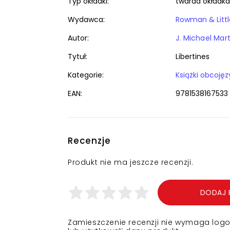
Typ okładki:
twarda okładka
Wydawca:
Rowman & Littl
Autor:
J. Michael Mar
Tytuł:
Libertines
Kategorie:
EAN:
9781538167533
Recenzje
Produkt nie ma jeszcze recenzji.
DODAJ 
Zamieszczenie recenzji nie wymaga logowa