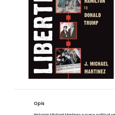
Powiększony kursor
Pomoc w czytaniu
Podkreślenie linków
Opis
Historian Michael Martinez surveys political s