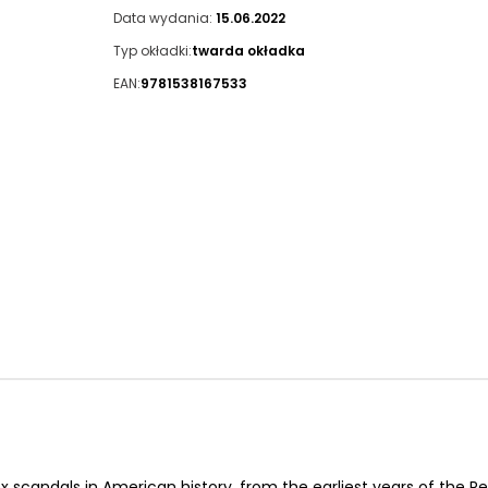
Data wydania:
15.06.2022
Typ okładki:
twarda okładka
EAN:
9781538167533
ex scandals in American history, from the earliest years of the R