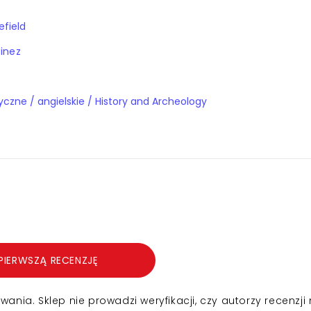
efield
tinez
Książki obcojęzyczne / angielskie / History and Archeology
PIERWSZĄ RECENZJĘ
nia. Sklep nie prowadzi weryfikacji, czy autorzy recenzji 