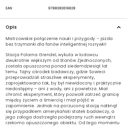
EAN:
9788383619828
Opis
Mistrzowskie połączenie nauki i przygody – jazda
bez trzymanki dla fanów inteligentnej rozrywki!
Stacja Polarna Grendel, wykuta w lodowcu
dwukrotnie większym od Stanów Zjednoczonych,
została opuszczona ponad siedemdziesiąt lat
temu. Tajny ośrodek badawczy, gdzie Sowieci
przeprowadzali straszliwe eksperymenty,
zaprojektowano tak, by był niewidoczny i praktycznie
niedostępny – ani z wody, ani z powietrza. Miał
chronić eksperyment, który pozwolił zatrzeć granicę
między życiem a śmiercią i miał pójść w
zapomnienie. Jednak na porzuconą stację natknął
się przypadkiem amerykański statek badawczy, a
jego załoga dostrzegła podejrzany ruch wewnątrz
rzekomo opuszczonego obiektu. Od tego momentu