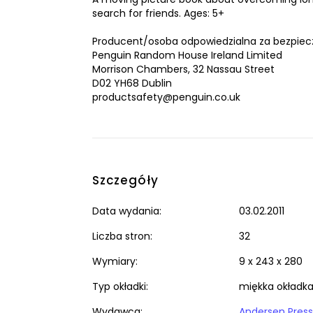
search for friends. Ages: 5+
Producent/osoba odpowiedzialna za bezpiec
Penguin Random House Ireland Limited
Morrison Chambers, 32 Nassau Street
D02 YH68 Dublin
productsafety@penguin.co.uk
Szczegóły
Data wydania:
03.02.2011
Liczba stron:
32
Wymiary:
9 x 243 x 280
Typ okładki:
miękka okładk
Wydawca:
Andersen Press