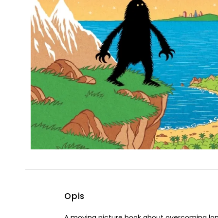
Powiększony kursor
Pomoc w czytaniu
Podkreślenie linków
Opis
A moving picture book about overcoming loneli