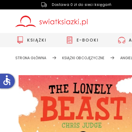
Dostawa 0 zł do sieci księgarń
KSIĄŻKI
E-BOOKI
STRONA GŁÓWNA
KSIĄŻKI OBCOJĘZYCZNE
ANGIEL
accessible
Zwiększ rozmiar czcionki
Zmniejsz rozmiar czcionki
Odwróć kolory
Skala szarości