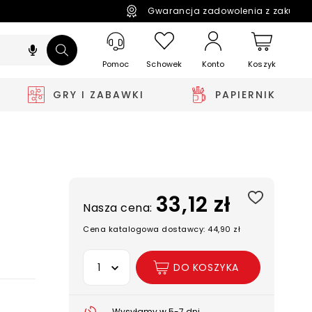
Gwarancja zadowolenia z zakupó
Pomoc
Schowek
Koszyk
Konto
GRY I ZABAWKI
PAPIERNIK
33,12 zł
Nasza cena:
Cena katalogowa dostawcy: 44,90 zł
Wybierz opcję
DO KOSZYKA
Wysyłamy w 5-7 dni