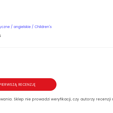
Książki obcojęzyczne / angielskie / Children's
6
PIERWSZĄ RECENZJĘ
nia. Sklep nie prowadzi weryfikacji, czy autorzy recenzji 