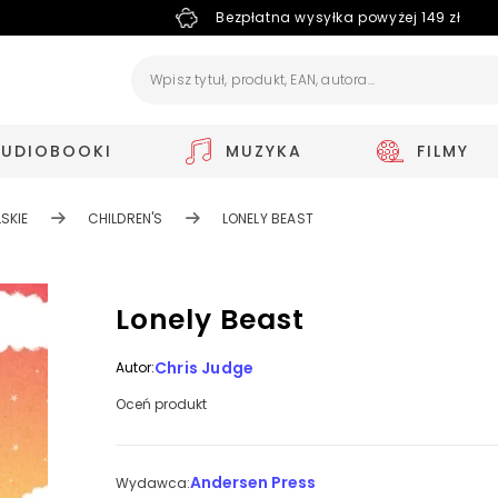
Bezpłatna wysyłka powyżej 149 zł
AUDIOBOOKI
MUZYKA
FILMY
SKIE
CHILDREN'S
LONELY BEAST
Lonely Beast
Chris Judge
Autor:
Oceń produkt
Andersen Press
Wydawca: