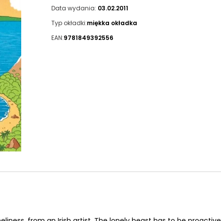
Data wydania:
03.02.2011
Typ okładki:
miękka okładka
EAN:
9781849392556
ness, from an Irish artist. The lonely beast has to be proactive 