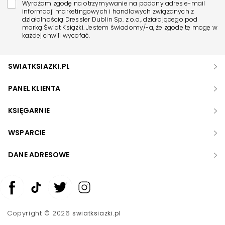
Wyrażam zgodę na otrzymywanie na podany adres e-mail
informacji marketingowych i handlowych związanych z
działalnością Dressler Dublin Sp. z o.o., działającego pod
marką Świat Książki. Jestem świadomy/-a, że zgodę tę mogę w
każdej chwili wycofać.
SWIATKSIAZKI.PL
PANEL KLIENTA
KSIĘGARNIE
WSPARCIE
DANE ADRESOWE
Zwiększ rozmiar czcionki
Zmniejsz rozmiar czcionki
Copyright © 2026
swiatksiazki.pl
Odwróć kolory