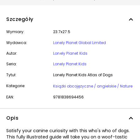
Szczegóły
Wymiary:
23.7x27.5
Wydawca:
Lonely Planet Global Limited
Autor:
Lonely Planet Kids
Seria:
Lonely Planet Kids
Tytuł:
Lonely Planet Kids Atlas of Dogs
Kategorie:
Książki obcojęzyczne / angielskie / Nature
EAN:
9781838694456
Opis
Satisfy your canine curiosity with this who's who of dogs.
This fully illustrated guide will take you on a woof-tastic