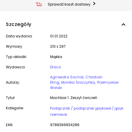
Sprawdź koszt dostawy
Szczegóły
Data wydania:
01.01.2022
Wymiary:
210 x 297
Typ okładki:
Miękka
Wydawca:
Draco
Agnieszka Sochal
Christian
Autorzy:
Efing
Monika Sroczyńka
Przemysław
Wolski
Tytuł:
Machbar 1. Zeszyt ćwiczeń
Kategorie:
Podręczniki / podręczniki językowe / język
niemiecki
EAN:
9788366834286