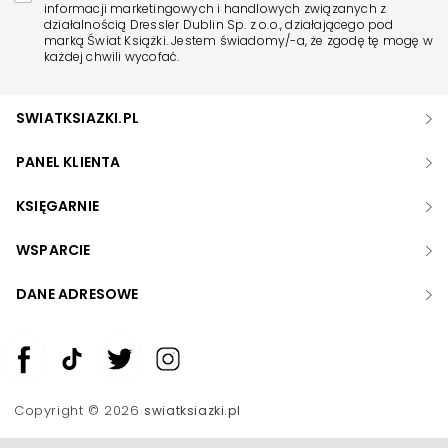
informacji marketingowych i handlowych związanych z
działalnością Dressler Dublin Sp. z o.o., działającego pod
marką Świat Książki. Jestem świadomy/-a, że zgodę tę mogę w
każdej chwili wycofać.
SWIATKSIAZKI.PL
PANEL KLIENTA
KSIĘGARNIE
WSPARCIE
DANE ADRESOWE
Zwiększ rozmiar czcionki
Zmniejsz rozmiar czcionki
Copyright © 2026
swiatksiazki.pl
Odwróć kolory