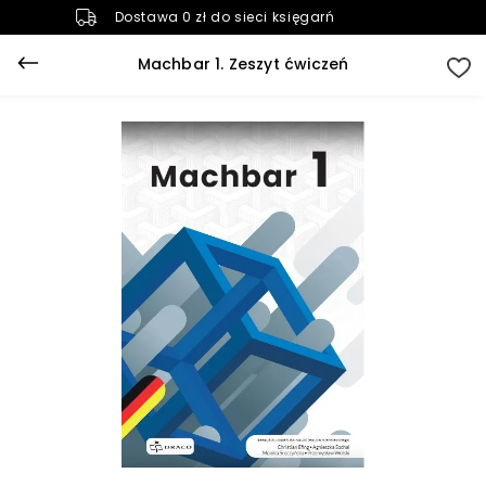
Dostawa 0 zł do sieci księgarń
Machbar 1. Zeszyt ćwiczeń