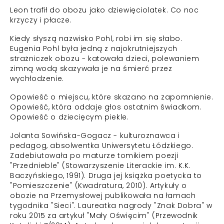
Leon trafił do obozu jako dziewięciolatek. Co noc
krzyczy i płacze.
Kiedy słyszą nazwisko Pohl, robi im się słabo.
Eugenia Pohl była jedną z najokrutniejszych
strażniczek obozu - katowała dzieci, polewaniem
zimną wodą skazywała je na śmierć przez
wychłodzenie.
Opowieść o miejscu, które skazano na zapomnienie.
Opowieść, która oddaje głos ostatnim świadkom.
Opowieść o dziecięcym piekle.
Jolanta Sowińska-Gogacz
- kulturoznawca i
pedagog, absolwentka Uniwersytetu Łódzkiego.
Zadebiutowała po maturze tomikiem poezji
"Przednieble" (Stowarzyszenie Literackie im. K.K.
Baczyńskiego, 1991). Druga jej książka poetycka to
"Pomieszczenie" (Kwadratura, 2010). Artykuły o
obozie na Przemysłowej publikowała na łamach
tygodnika "Sieci". Laureatka nagrody "Znak Dobra" w
roku 2015 za artykuł "Mały Oświęcim" (Przewodnik