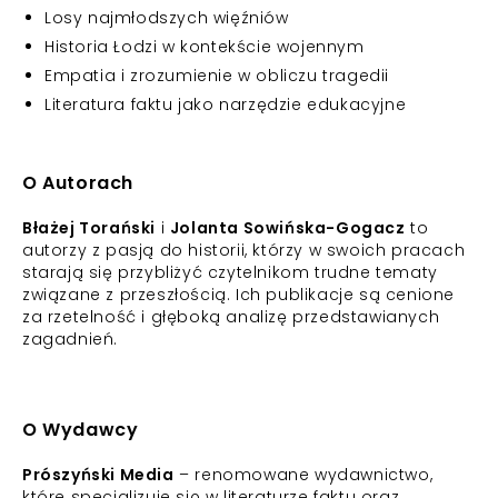
Losy najmłodszych więźniów
Historia Łodzi w kontekście wojennym
Empatia i zrozumienie w obliczu tragedii
Literatura faktu jako narzędzie edukacyjne
O Autorach
Błażej Torański
i
Jolanta Sowińska-Gogacz
to
autorzy z pasją do historii, którzy w swoich pracach
starają się przybliżyć czytelnikom trudne tematy
związane z przeszłością. Ich publikacje są cenione
za rzetelność i głęboką analizę przedstawianych
zagadnień.
O Wydawcy
Prószyński Media
– renomowane wydawnictwo,
które specjalizuje się w literaturze faktu oraz