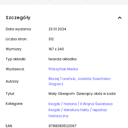
Szczegóły
Data wydania:
23.01.2024
Liczba stron:
312
Wymiary:
167 x 240
Typ okładki:
twarda okładka
Wydawca:
Prószyński Media
Błażej Torański
Jolanta Sowińska-
Autorzy:
Gogacz
Tytuł:
Mały Oświęcim. Dziecięcy obóz w Łodzi
Kategorie:
Książki / historia / II Wojna Światowa
Książki / literatura faktu / reportaż
historyczny
EAN:
9788383522067