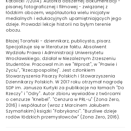
Katolicki 7/2014). Autorka obszernej dokumentacji -
pisanej, fotograficznej i filmowej - związanej z
łódzkim obozem, współautorka wielu inicjatyw
medialnych i edukacyjnych upamiętniających jego
dzieje. Prowadzi lekcje historii na byłym terenie
obozu.
Błażej Torański
- dziennikarz, publicysta, pisarz.
Specjalizuje się w literaturze faktu. Absolwent
Wydziału Prawa i Administracji Uniwersytetu
Wrocławskiego; działał w Niezależnym Zrzeszeniu
Studentów. Pracował m.in we "Wprost", w "Prawie i
Życiu", "Rzeczpospolitej". Jest członkiem
Stowarzyszenia Pisarzy Polskich i Stowarzyszenia
Dziennikarzy Polskich. W 2017 roku otrzymał nagrodę
SDP im. Janusza Kurtyki za publikacje na łamach "Do
Rzeczy" i "Odry". Autor zbioru wywiadów z twórcami
o cenzurze "Knebel". "Cenzura w PRL-u" (Zona Zero,
2016) i współautor (wraz z Marcinem Jakubem
Szymańskim) książki "Fabrykanci". "Burzliwe dzieje
rodów łódzkich przemysłowców" (Zona Zero, 2016).