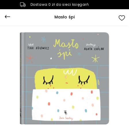
Dostawa 0 zł do sieci księgarń
Masło śpi