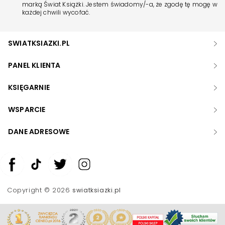
marką Świat Książki. Jestem świadomy/-a, że zgodę tę mogę w
każdej chwili wycofać.
SWIATKSIAZKI.PL
PANEL KLIENTA
KSIĘGARNIE
WSPARCIE
DANE ADRESOWE
Zwiększ rozmiar czcionki
Zmniejsz rozmiar czcionki
Copyright © 2026
swiatksiazki.pl
Odwróć kolory
Skala szarości