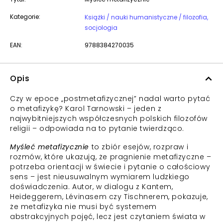
Kategorie:
Książki / nauki humanistyczne / filozofia,
socjologia
EAN:
9788384270035
Opis
Czy w epoce „postmetafizycznej” nadal warto pytać
o metafizykę? Karol Tarnowski – jeden z
najwybitniejszych współczesnych polskich filozofów
religii – odpowiada na to pytanie twierdząco.
Myśleć metafizycznie
to zbiór esejów, rozpraw i
rozmów, które ukazują, że pragnienie metafizyczne –
potrzeba orientacji w świecie i pytanie o całościowy
sens – jest nieusuwalnym wymiarem ludzkiego
doświadczenia. Autor, w dialogu z Kantem,
Heideggerem, Lévinasem czy Tischnerem, pokazuje,
że metafizyka nie musi być systemem
abstrakcyjnych pojęć, lecz jest czytaniem świata w