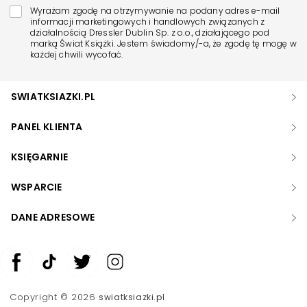
Wyrażam zgodę na otrzymywanie na podany adres e-mail
informacji marketingowych i handlowych związanych z
działalnością Dressler Dublin Sp. z o.o., działającego pod
marką Świat Książki. Jestem świadomy/-a, że zgodę tę mogę w
każdej chwili wycofać.
SWIATKSIAZKI.PL
PANEL KLIENTA
KSIĘGARNIE
WSPARCIE
DANE ADRESOWE
Zwiększ rozmiar czcionki
Zmniejsz rozmiar czcionki
Copyright © 2026
swiatksiazki.pl