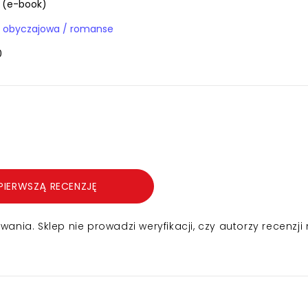
p (e-book)
a obyczajowa / romanse
0
PIERWSZĄ RECENZJĘ
nia. Sklep nie prowadzi weryfikacji, czy autorzy recenzji 