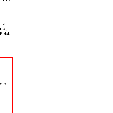
lia.
na jej
olski,
dla