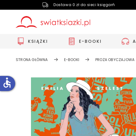
Dostawa 0 zł do sieci księgarń
KSIĄŻKI
E-BOOKI
STRONA GŁÓWNA
E-BOOKI
PROZA OBYCZAJOWA
accessible
Zwiększ rozmiar czcionki
Zmniejsz rozmiar czcionki
Odwróć kolory
Skala szarości