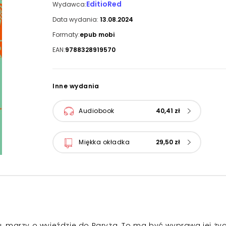
EditioRed
Wydawca:
Data wydania:
13.08.2024
Formaty:
epub mobi
EAN:
9788328919570
Inne wydania
Audiobook
40,41 zł
Miękka okładka
29,50 zł
 marzy o wyjeździe do Paryża. To ma być wyprawa jej życ