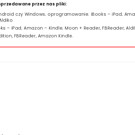
przedawane przez nas pliki:
 Android czy Windows; oprogramowanie: iBooks – iPad; Am
Aldiko
 – iPad; Amazon – Kindle; Moon + Reader, FBReader, Aldi
dition, FBReader, Amazon Kindle.