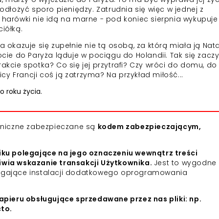
łożyć sporo pieniędzy. Zatrudnia się więc w jednej z
e harówki nie idą na marne - pod koniec sierpnia wykupuje
iółką.
a okazuje się zupełnie nie tą osobą, za którą miała ją Nata
e do Paryża ląduje w pociągu do Holandii. Tak się zaczy
akcie spotka? Co się jej przytrafi? Czy wróci do domu, do P
y Francji coś ją zatrzyma? Na przykład miłość...
 roku życia.
roniczne zabezpieczane są
kodem zabezpieczającym,
iku polegające na jego oznaczeniu wewnątrz treści
iwia wskazanie transakcji Użytkownika.
Jest to wygodne 
agające instalacji dodatkowego oprogramowania
apieru obsługujące sprzedawane przez nas pliki: np.
cto.