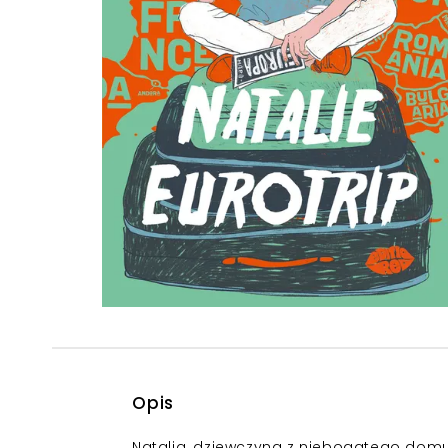
Powiększony kursor
Pomoc w czytaniu
Podkreślenie linków
Opis
Natalia, dziewczyna z niebogatego domu,