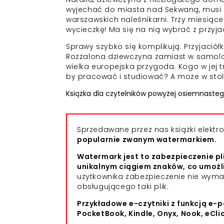
wyjechać do miasta nad Sekwaną, musi od
warszawskich naleśnikarni. Trzy miesiąc
wycieczkę! Ma się na nią wybrać z przyjac
Sprawy szybko się komplikują. Przyjaciółk
Rozżalona dziewczyna zamiast w samoloci
wielka europejska przygoda. Kogo w jej tr
by pracować i studiować? A może w stolic
Książka dla czytelników powyżej osiemnastego
Sprzedawane przez nas książki elekt
popularnie zwanym watermarkiem.
Watermark jest to zabezpieczenie pl
unikalnym ciągiem znaków, co umożl
użytkownika zabezpieczenie nie wym
obsługującego taki plik.
Przykładowe e-czytniki z funkcją e-p
PocketBook, Kindle, Onyx, Nook, eCli