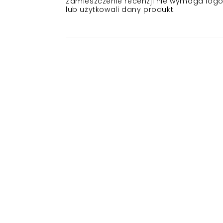
Zamieszczenie recenzji nie wymaga logowa
lub użytkowali dany produkt.