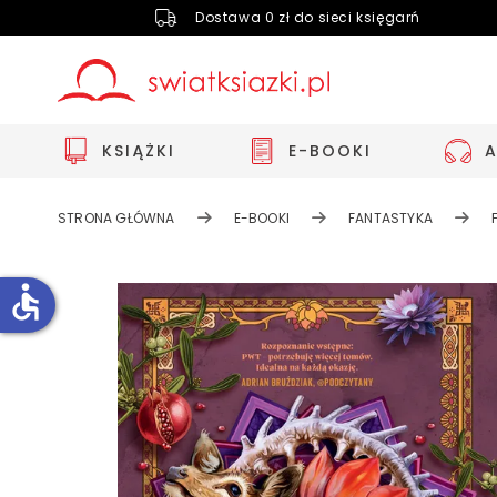
Dostawa 0 zł do sieci księgarń
KSIĄŻKI
E-BOOKI
STRONA GŁÓWNA
E-BOOKI
FANTASTYKA
accessible
Zwiększ rozmiar czcionki
Zmniejsz rozmiar czcionki
Odwróć kolory
Skala szarości