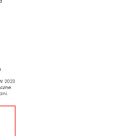
a
a
 W 2023
yczne
.
ani.