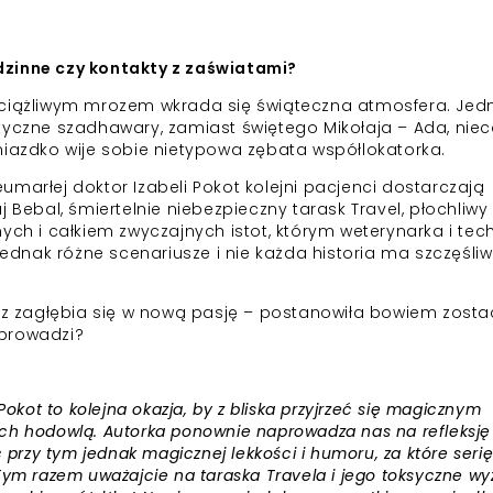
dzinne czy kontakty z zaświatami?
uciążliwym mrozem wkrada się świąteczna atmosfera. Jed
tyczne szadhawary, zamiast świętego Mikołaja – Ada, nie
niazdko wije sobie nietypowa zębata współlokatorka.
marłej doktor Izabeli Pokot kolejni pacjenci dostarczają
 Bebal, śmiertelnie niebezpieczny tarask Travel, płochliwy
ych i całkiem zwyczajnych istot, którym weterynarka i tec
 jednak różne scenariusze i nie każda historia ma szczęśli
ecz zagłębia się w nową pasję – postanowiła bowiem zosta
oprowadzi?
Pokot to kolejna okazja, by z bliska przyjrzeć się magicznym
ch hodowlą. Autorka ponownie naprowadza nas na refleksję
 przy tym jednak magicznej lekkości i humoru, za które seri
Tym razem uważajcie na taraska Travela i jego toksyczne wy