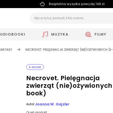
Bezpłatna wysyłka powyżej 149 zł
AUDIOBOOKI
MUZYKA
FILMY
FANTASY
NECROVET. PIELĘGNACJA ZWIERZĄT (NIE)OŻYWIONYCH (E
E-BOOK
Necrovet. Pielęgnacja
zwierząt (nie)ożywionych
book)
Joanna W. Gajzler
Autor:
Oceń produkt