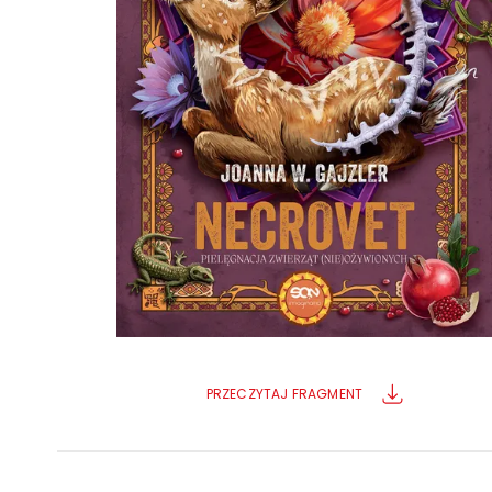
Powiększony kursor
Pomoc w czytaniu
Podkreślenie linków
PRZECZYTAJ FRAGMENT