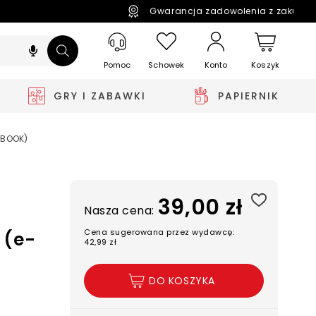
Gwarancja zadowolenia z zakupó
Pomoc
Schowek
Koszyk
Konto
GRY I ZABAWKI
PAPIERNIK
-BOOK)
39,00 zł
Nasza cena:
Cena sugerowana przez wydawcę:
 (e-
42,99 zł
DO KOSZYKA