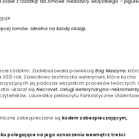
na sobie z różdżką! Na zimowe niedobory wszystkiego – pigułk
guje
ęcej tomów. Idealna na każdą okazję.
tecie Łódzkim. Zadebiutowała powieścią
Bóg Maszyna
, któr
 2021 rok. Zawodowo techniczka weterynarii, która kocha
warzyszących jej podczas wszystkich procesów twórczych.
tio ukazał się
Necrovet. Usługi weterynaryjno-nekromant
 czytelników. Laureatka plebiscytu Fantastycznie Utalentow
roniczne zabezpieczane są
kodem zabezpieczającym,
iku polegające na jego oznaczeniu wewnątrz treści