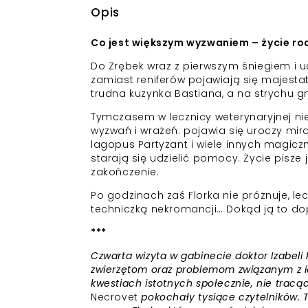
Opis
Co jest większym wyzwaniem – życie ro
Do Zrębek wraz z pierwszym śniegiem i 
zamiast reniferów pojawiają się majesta
trudna kuzynka Bastiana, a na strychu g
Tymczasem w lecznicy weterynaryjnej nieu
wyzwań i wrażeń: pojawia się uroczy miraj
lagopus Partyzant i wiele innych magiczn
starają się udzielić pomocy. Życie pisze
zakończenie.
Po godzinach zaś Florka nie próżnuje, l
techniczką nekromancji… Dokąd ją to d
***
Czwarta wizyta w gabinecie doktor Izabeli 
zwierzętom oraz problemom związanym z i
kwestiach istotnych społecznie, nie tracąc
Necrovet
pokochały tysiące czytelników. 