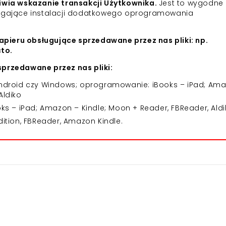
iwia wskazanie transakcji Użytkownika.
Jest to wygodne 
agające instalacji dodatkowego oprogramowania
apieru obsługujące sprzedawane przez nas pliki: np.
cto.
przedawane przez nas pliki:
 Android czy Windows; oprogramowanie: iBooks – iPad; Am
Aldiko
 – iPad; Amazon – Kindle; Moon + Reader, FBReader, Aldi
dition, FBReader, Amazon Kindle.