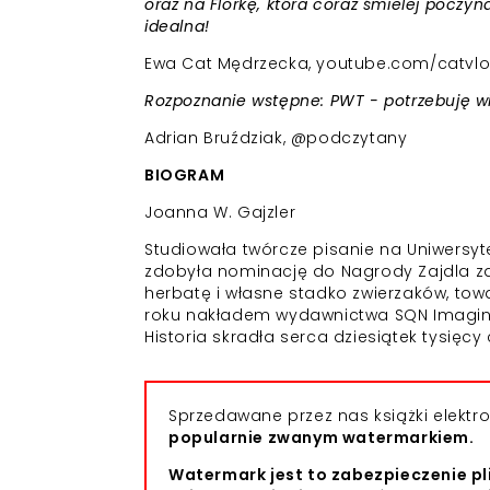
oraz na Florkę, która coraz śmielej poczy
idealna!
Ewa Cat Mędrzecka, youtube.com/catvlo
Rozpoznanie wstępne: PWT - potrzebuję wi
Adrian Bruździak, @podczytany
BIOGRAM
Joanna W. Gajzler
Studiowała twórcze pisanie na Uniwersy
zdobyła nominację do Nagrody Zajdla za
herbatę i własne stadko zwierzaków, to
roku nakładem wydawnictwa SQN Imagina
Historia skradła serca dziesiątek tysięcy
Sprzedawane przez nas książki elekt
popularnie zwanym watermarkiem.
Watermark jest to zabezpieczenie pl