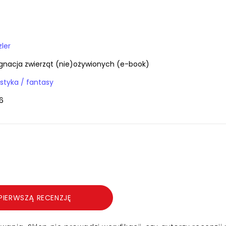
ler
ęgnacja zwierząt (nie)ożywionych (e-book)
E-booki / fantastyka / fantasy
6
PIERWSZĄ RECENZJĘ