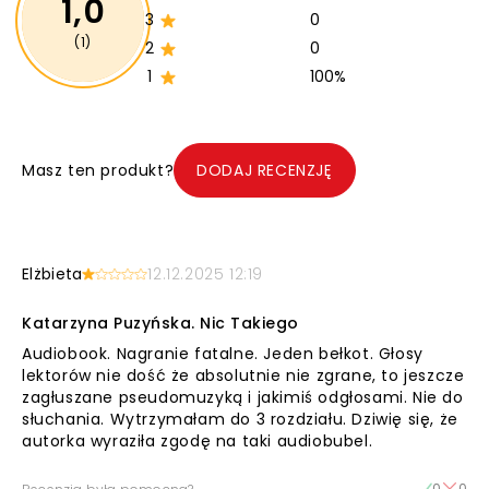
1,0
3
0
(1)
2
0
1
100%
Masz ten produkt?
DODAJ RECENZJĘ
Elżbieta
12.12.2025 12:19
Katarzyna Puzyńska. Nic Takiego
Audiobook. Nagranie fatalne. Jeden bełkot. Głosy
lektorów nie dość że absolutnie nie zgrane, to jeszcze
zagłuszane pseudomuzyką i jakimiś odgłosami. Nie do
słuchania. Wytrzymałam do 3 rozdziału. Dziwię się, że
autorka wyraziła zgodę na taki audiobubel.
0
0