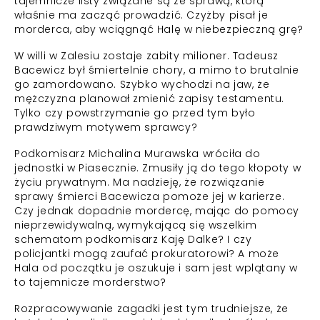
tajemnicze listy związane są ze sprawą, którą
właśnie ma zacząć prowadzić. Czyżby pisał je
morderca, aby wciągnąć Halę w niebezpieczną grę?
W willi w Zalesiu zostaje zabity milioner. Tadeusz
Bacewicz był śmiertelnie chory, a mimo to brutalnie
go zamordowano. Szybko wychodzi na jaw, że
mężczyzna planował zmienić zapisy testamentu.
Tylko czy powstrzymanie go przed tym było
prawdziwym motywem sprawcy?
Podkomisarz Michalina Murawska wróciła do
jednostki w Piasecznie. Zmusiły ją do tego kłopoty w
życiu prywatnym. Ma nadzieję, że rozwiązanie
sprawy śmierci Bacewicza pomoże jej w karierze.
Czy jednak dopadnie mordercę, mając do pomocy
nieprzewidywalną, wymykającą się wszelkim
schematom podkomisarz Kaję Dalke? I czy
policjantki mogą zaufać prokuratorowi? A może
Hala od początku je oszukuje i sam jest wplątany w
to tajemnicze morderstwo?
Rozpracowywanie zagadki jest tym trudniejsze, że