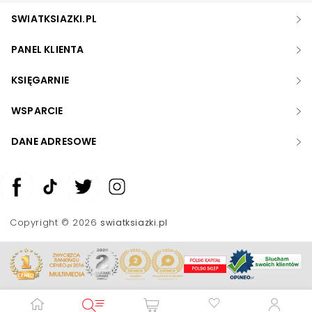
SWIATKSIAZKI.PL
PANEL KLIENTA
KSIĘGARNIE
WSPARCIE
DANE ADRESOWE
Zwiększ rozmiar czcionki
Zmniejsz rozmiar czcionki
Copyright © 2026
swiatksiazki.pl
Odwróć kolory
Skala szarości
Pomoc w czytaniu
Podkreślenie linków