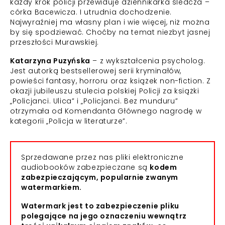
każdy krok policji przewiduje dziennikarka śledcza –
córka Bacewicza. I utrudnia dochodzenie.
Najwyraźniej ma własny plan i wie więcej, niż można
by się spodziewać. Choćby na temat niezbyt jasnej
przeszłości Murawskiej.
Katarzyna Puzyńska
– z wykształcenia psycholog.
Jest autorką bestsellerowej serii kryminałów,
powieści fantasy, horroru oraz książek non-fiction. Z
okazji jubileuszu stulecia polskiej Policji za książki
„Policjanci. Ulica” i „Policjanci. Bez munduru”
otrzymała od Komendanta Głównego nagrodę w
kategorii „Policja w literaturze”.
Sprzedawane przez nas pliki elektroniczne
audiobooków zabezpieczane są
kodem
zabezpieczającym, popularnie zwanym
watermarkiem.
Watermark jest to zabezpieczenie pliku
polegające na jego oznaczeniu wewnątrz