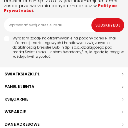
Dressler Dublin Sp. z o.o. Więcej informacji na temat
zasad przetwarzania danych znajdziesz w
Polityce
Prywatności
.
SUBSKRYBUJ
Wyrażam zgodę na otrzymywanie na podany adres e-mail
informacji marketingowych i handlowych związanych z
działalnością Dressler Dublin Sp. z o.o., działającego pod
marką Świat Książki. Jestem świadomy/-a, że zgodę tę mogę w
każdej chwili wycofać.
SWIATKSIAZKI.PL
PANEL KLIENTA
KSIĘGARNIE
WSPARCIE
DANE ADRESOWE