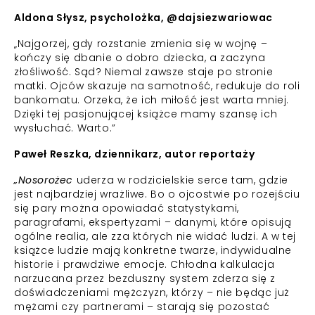
Aldona Słysz, psycholożka, @dajsiezwariowac
„Najgorzej, gdy rozstanie zmienia się w wojnę –
kończy się dbanie o dobro dziecka, a zaczyna
złośliwość. Sąd? Niemal zawsze staje po stronie
matki. Ojców skazuje na samotność, redukuje do roli
bankomatu. Orzeka, że ich miłość jest warta mniej.
Dzięki tej pasjonującej książce mamy szansę ich
wysłuchać. Warto.”
Paweł Reszka, dziennikarz, autor reportaży
„Nosorożec
uderza w rodzicielskie serce tam, gdzie
jest najbardziej wrażliwe. Bo o ojcostwie po rozejściu
się pary można opowiadać statystykami,
paragrafami, ekspertyzami – danymi, które opisują
ogólne realia, ale zza których nie widać ludzi. A w tej
książce ludzie mają konkretne twarze, indywidualne
historie i prawdziwe emocje. Chłodna kalkulacja
narzucana przez bezduszny system zderza się z
doświadczeniami mężczyzn, którzy – nie będąc już
mężami czy partnerami – starają się pozostać