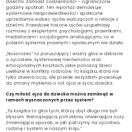
dziećmi. Zamiast codzienności – ograniczone
godziny spotkań. Ten reportaż demaskuje
systemowe niesprawiedliwości i społeczne
uprzedzenia wobec ojców walczących o relacje z
dziećmi. Prawdziwe historie ojców uzupełniają
rozmowy z ekspertami: psychologami, prawnikami,
mediatorami i socjologami analizującymi, co w
polskim systemie prawnym i społecznym nie działa.
„Nosorożec” to poruszający i ważny głos w debacie
o ojcostwie, systemowej nierówności oraz
emocjonalnych kosztach, jakie ponoszą dzieci
uwikłane w konflikty rodziców. To książka, która nie
tylko otwiera oczy, ale przede wszystkim prowokuje
do zmiany myślenia o roli ojca w życiu dziecka.
Czy miłość ojca do dziecka można zamknąć w
ramach wyznaczonych przez system?
„Ta książka to głos tych, którzy zbyt długo nie byli
słyszani. Wstrząsająca, potrzebna, otwierająca oczy.
Zmieniająca sposób, w jaki patrzymy na ojcostwo,
rodzinę i system w naszym kraju.”