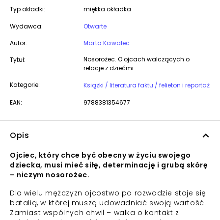
Typ okładki:
miękka okładka
Wydawca:
Otwarte
Autor:
Marta Kawalec
Nosorożec. O ojcach walczących o
Tytuł:
relacje z dziećmi
Kategorie:
Książki / literatura faktu / felieton i reportaż
EAN:
9788381354677
Opis
Ojciec, który chce być obecny w życiu swojego
dziecka, musi mieć siłę, determinację i grubą skórę
– niczym nosorożec.
Dla wielu mężczyzn ojcostwo po rozwodzie staje się
batalią, w której muszą udowadniać swoją wartość.
Zamiast wspólnych chwil – walka o kontakt z