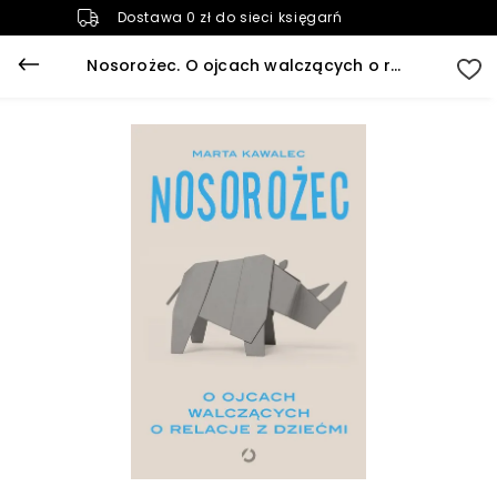
Dostawa 0 zł do sieci księgarń
Nosorożec. O ojcach walczących o relacje z dziećmi