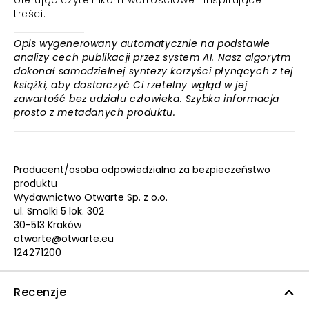
oferując czytelnikom wartościowe i inspirujące
treści.
Opis wygenerowany automatycznie na podstawie
analizy cech publikacji przez system AI. Nasz algorytm
dokonał samodzielnej syntezy korzyści płynących z tej
książki, aby dostarczyć Ci rzetelny wgląd w jej
zawartość bez udziału człowieka. Szybka informacja
prosto z metadanych produktu.
Producent/osoba odpowiedzialna za bezpieczeństwo
produktu
Wydawnictwo Otwarte Sp. z o.o.
ul. Smolki 5 lok. 302
30-513 Kraków
otwarte@otwarte.eu
124271200
Recenzje