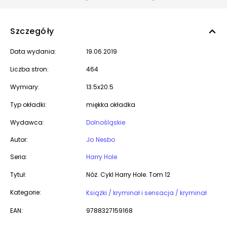
Szczegóły
Data wydania:
19.06.2019
Liczba stron:
464
Wymiary:
13.5x20.5
Typ okładki:
miękka okładka
Wydawca:
Dolnośląskie
Autor:
Jo Nesbo
Seria:
Harry Hole
Tytuł:
Nóż. Cykl Harry Hole. Tom 12
Kategorie:
Książki / kryminał i sensacja / kryminał
EAN:
9788327159168