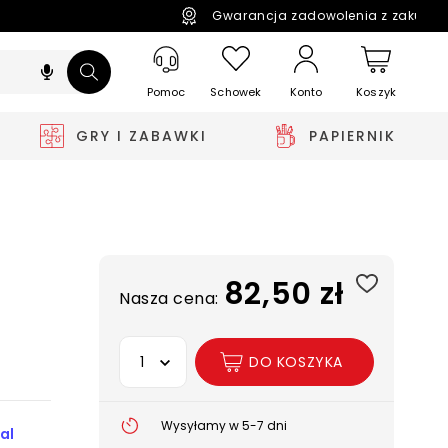
Gwarancja zadowolenia z zakupó
Pomoc
Schowek
Koszyk
Konto
GRY I ZABAWKI
PAPIERNIK
82,50 zł
Nasza cena:
Wybierz opcję
DO KOSZYKA
Wysyłamy w 5-7 dni
al