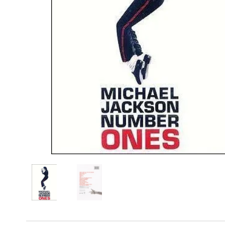
Powiększony kursor
Pomoc w czytaniu
Podkreślenie linków