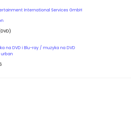
ertainment International Services GmbH
on
(DVD)
a na DVD i Blu-ray / muzyka na DVD
 urban
6