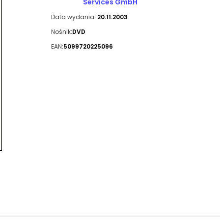
Services GmbH
Data wydania:
20.11.2003
Nośnik:
DVD
EAN:
5099720225096