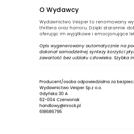
O Wydawcy
Wydawnictwo Vesper to renomowany wydawca
thrillera oraz horroru. Dzięki starannie
oferując im wyjątkowe i emocjonujące lek
Opis wygenerowany automatycznie na podst
dokonał samodzielnej syntezy korzyści płyn
zawartość bez udziału człowieka. Szybka 
Producent/osoba odpowiedzialna za bezpiec
Wydawnictwo Vesper Sp.z o.o.
Gdyńska 30 A
62-004 Czerwonak
handlowy@inrock.pl
618686795