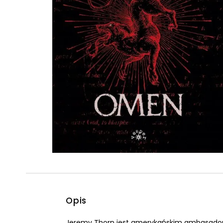
Powiększony kursor
Pomoc w czytaniu
Podkreślenie linków
Opis
Jeremy Thorn jest amerykańskim ambasadorem 