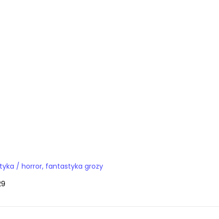
Książki / fantastyka / horror, fantastyka grozy
29