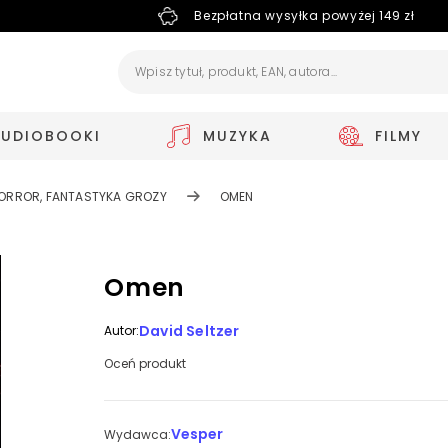
Bezpłatna wysyłka powyżej 149 zł
AUDIOBOOKI
MUZYKA
FILMY
ORROR, FANTASTYKA GROZY
OMEN
Omen
David Seltzer
Autor:
Oceń produkt
Vesper
Wydawca: