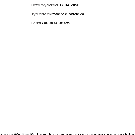
Data wydania:
17.04.2026
Typ okładki:
twarda okładka
EAN:
9788384080429
w Wielkiej Brytanii. Jego cierpiąca na depresję żona, po lata