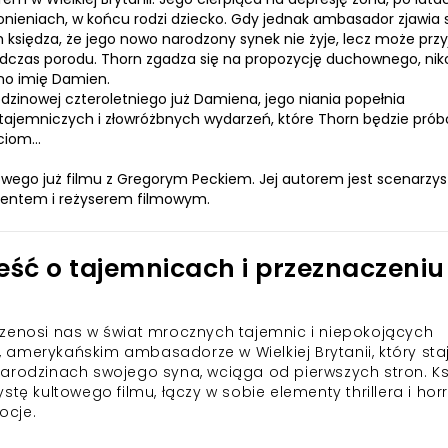
nieniach, w końcu rodzi dziecko. Gdy jednak ambasador zjawia 
 księdza, że jego nowo narodzony synek nie żyje, lecz może przy
 podczas porodu. Thorn zgadza się na propozycję duchownego, ni
no imię Damien.
odzinowej czteroletniego już Damiena, jego niania popełnia
i tajemniczych i złowróżbnych wydarzeń, które Thorn będzie pró
iom...
wego już filmu z Gregorym Peckiem. Jej autorem jest scenarzys
ucentem i reżyserem filmowym.
ć o tajemnicach i przeznaczeniu
rzenosi nas w świat mrocznych tajemnic i niepokojących
amerykańskim ambasadorze w Wielkiej Brytanii, który sta
arodzinach swojego syna, wciąga od pierwszych stron. Ks
tę kultowego filmu, łączy w sobie elementy thrillera i horr
ocje.