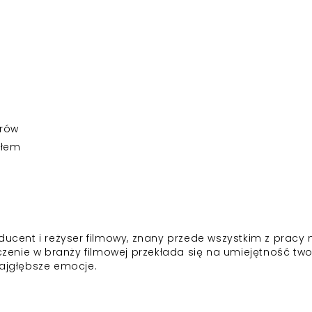
erów
złem
ducent i reżyser filmowy, znany przede wszystkim z pracy
enie w branży filmowej przekłada się na umiejętność two
najgłębsze emocje.