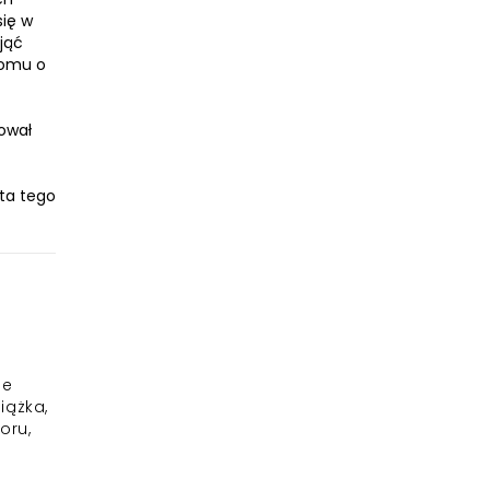
się w
jąć
komu o
bował
ta tego
je
iążka,
oru,