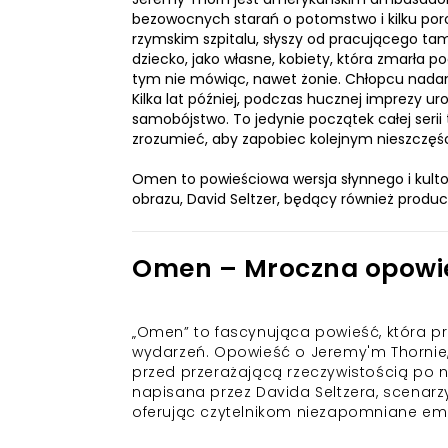
bezowocnych starań o potomstwo i kilku poro
rzymskim szpitalu, słyszy od pracującego tam
dziecko, jako własne, kobiety, która zmarła
tym nie mówiąc, nawet żonie. Chłopcu nada
Kilka lat później, podczas hucznej imprezy ur
samobójstwo. To jedynie początek całej seri
zrozumieć, aby zapobiec kolejnym nieszczęśc
Omen to powieściowa wersja słynnego i kulto
obrazu, David Seltzer, będący również prod
Omen – Mroczna opowieś
„Omen” to fascynująca powieść, która p
wydarzeń. Opowieść o Jeremy'm Thornie, 
przed przerażającą rzeczywistością po n
napisana przez Davida Seltzera, scenarzys
oferując czytelnikom niezapomniane em