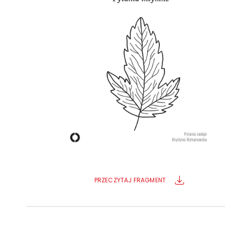
Powiększony kursor
Pomoc w czytaniu
Podkreślenie linków
PRZECZYTAJ FRAGMENT