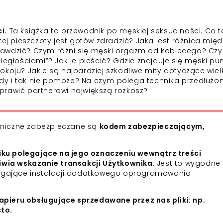
i.
Ta książka to przewodnik po męskiej seksualności. Co 
tej pieszczoty jest gotów zdradzić? Jaka jest różnica międ
rawdzić? Czym różni się męski orgazm od kobiecego? Czy
ległościami”? Jak je pieścić? Gdzie znajduje się męski pu
koju? Jakie są najbardziej szkodliwe mity dotyczące wielk
kiedy i tak nie pomoże? Na czym polega technika przedłuż
prawić partnerowi największą rozkosz?
roniczne zabezpieczane są
kodem zabezpieczającym,
iku polegające na jego oznaczeniu wewnątrz treści
iwia wskazanie transakcji Użytkownika.
Jest to wygodne 
agające instalacji dodatkowego oprogramowania
apieru obsługujące sprzedawane przez nas pliki: np.
cto.