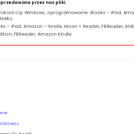
przedawane przez nas pliki:
 Android czy Windows; oprogramowanie: iBooks – iPad; Am
Aldiko
 – iPad; Amazon – Kindle; Moon + Reader, FBReader, Aldi
dition, FBReader, Amazon Kindle.
arne
Starowicz