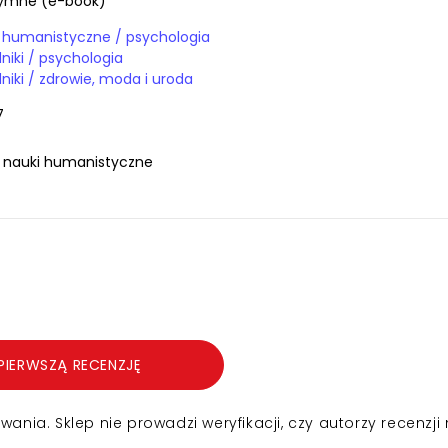
tymne (e-book)
E-booki / nauki humanistyczne / psychologia
E-booki / poradniki / psychologia
E-booki / poradniki / zdrowie, moda i uroda
7
i nauki humanistyczne
PIERWSZĄ RECENZJĘ
nia. Sklep nie prowadzi weryfikacji, czy autorzy recenzji 