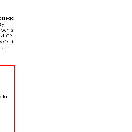
takiego
zy
 penis
nkt G?
ości i
onego
dla