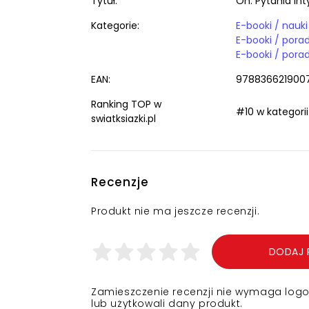
Tytuł:
On. Pytania in
Kategorie:
EAN:
978836621900
Ranking TOP w
#10 w kategori
swiatksiazki.pl
Recenzje
Produkt nie ma jeszcze recenzji.
DODAJ 
Zamieszczenie recenzji nie wymaga logowa
lub użytkowali dany produkt.