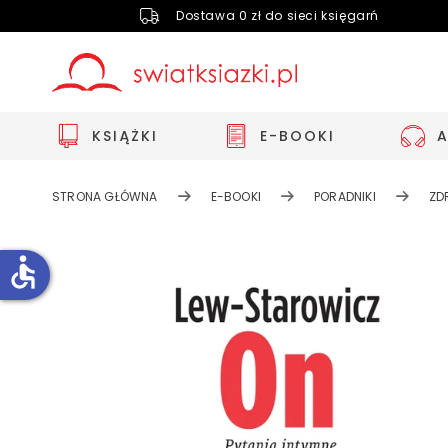
Dostawa 0 zł do sieci księgarń
KSIĄŻKI
E-BOOKI
STRONA GŁÓWNA
E-BOOKI
PORADNIKI
ZD
accessible
Zwiększ rozmiar czcionki
Zmniejsz rozmiar czcionki
Odwróć kolory
Skala szarości