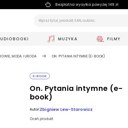
Bezpłatna wysyłka powyżej 149 zł
AUDIOBOOKI
MUZYKA
FILMY
ROWIE, MODA I URODA
ON. PYTANIA INTYMNE (E-BOOK)
E-BOOK
On. Pytania intymne (e-
book)
Zbigniew Lew-Starowicz
Autor:
Oceń produkt